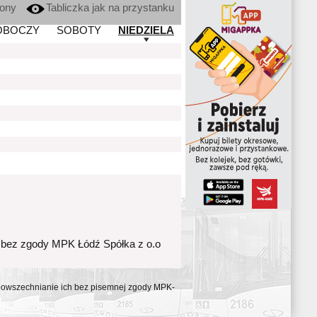
kony
Tabliczka jak na przystanku
OBOCZY
SOBOTY
NIEDZIELA
 bez zgody MPK Łódź Spółka z o.o
ozpowszechnianie ich bez pisemnej zgody MPK-