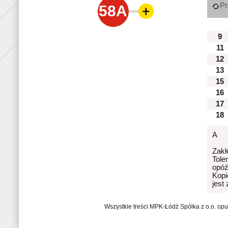
Pr
58A
9
11
12
13
15
16
17
18
A
Zakł
Tole
opóź
Kopi
jest
Wszystkie treści MPK-Łódź Spółka z o.o. op