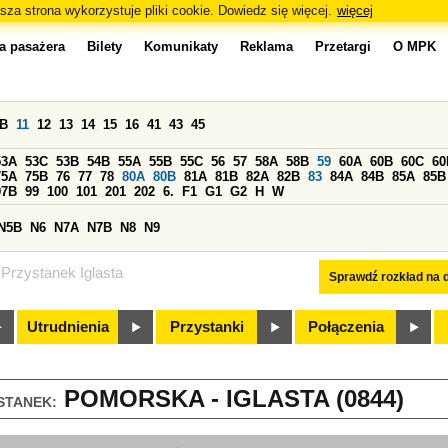
sza strona wykorzystuje pliki cookie. Dowiedz się więcej.
więcej
a pasażera
Bilety
Komunikaty
Reklama
Przetargi
O MPK
0B
11
12
13
14
15
16
41
43
45
53A
53C
53B
54B
55A
55B
55C
56
57
58A
58B
59
60A
60B
60C
60
75A
75B
76
77
78
80A
80B
81A
81B
82A
82B
83
84A
84B
85A
85B
97B
99
100
101
201
202
6.
F1
G1
G2
H
W
N5B
N6
N7A
N7B
N8
N9
Przystanek Iglasta
Sprawdź rozkład na d
Utrudnienia
Przystanki
Połączenia
POMORSKA - IGLASTA (0844)
STANEK: