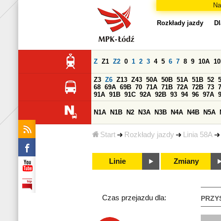
Na
Rozkłady jazdy
Dl
Z
Z1
Z2
0
1
2
3
4
5
6
7
8
9
10A
1
Z3
Z6
Z13
Z43
50A
50B
51A
51B
52
68
69A
69B
70
71A
71B
72A
72B
73
91A
91B
91C
92A
92B
93
94
96
97A
N1A
N1B
N2
N3A
N3B
N4A
N4B
N5A
Start
Rozkłady jazdy
Linia 58A
Linie
Zmiany
Czas przejazdu dla:
PRZY