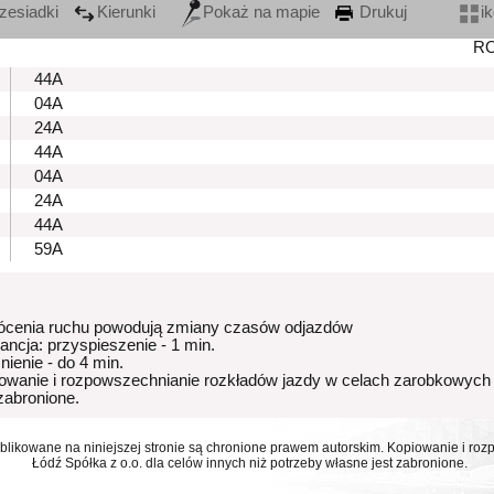
zesiadki
Kierunki
Pokaż na mapie
Drukuj
i
R
44A
04A
24A
44A
04A
24A
44A
59A
ócenia ruchu powodują zmiany czasów odjazdów
rancja: przyspieszenie - 1 min.
nienie - do 4 min.
owanie i rozpowszechnianie rozkładów jazdy w celach zarobkowych
 zabronione.
ublikowane na niniejszej stronie są chronione prawem autorskim. Kopiowanie i r
Łódź Spółka z o.o. dla celów innych niż potrzeby własne jest zabronione.