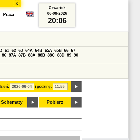
x
Czwartek
06-08-2026
Praca
20:06
D
61
62
63
64A
64B
65A
65B
66
67
86
87A
87B
88A
88B
88C
88D
89
90
zień:
i godzinę:
Schematy
Pobierz