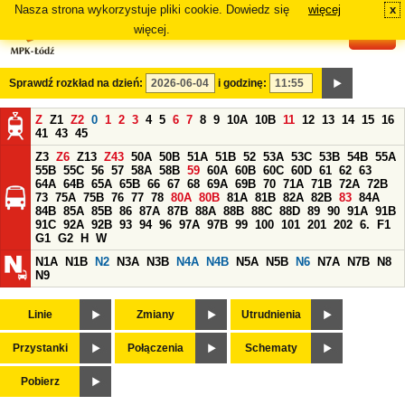
Nasza strona wykorzystuje pliki cookie. Dowiedz się
więcej
x
#
więcej.
Sprawdź rozkład na dzień:
i godzinę:
Z
Z1
Z2
0
1
2
3
4
5
6
7
8
9
10A
10B
11
12
13
14
15
16
41
43
45
Z3
Z6
Z13
Z43
50A
50B
51A
51B
52
53A
53C
53B
54B
55A
55B
55C
56
57
58A
58B
59
60A
60B
60C
60D
61
62
63
64A
64B
65A
65B
66
67
68
69A
69B
70
71A
71B
72A
72B
73
75A
75B
76
77
78
80A
80B
81A
81B
82A
82B
83
84A
84B
85A
85B
86
87A
87B
88A
88B
88C
88D
89
90
91A
91B
91C
92A
92B
93
94
96
97A
97B
99
100
101
201
202
6.
F1
G1
G2
H
W
N1A
N1B
N2
N3A
N3B
N4A
N4B
N5A
N5B
N6
N7A
N7B
N8
N9
Linie
Zmiany
Utrudnienia
Przystanki
Połączenia
Schematy
Pobierz