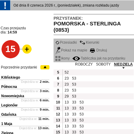
Od dnia 8 czerwca 2026 r., (poniedziałek), zmiana rozkładu jazdy
PRZYSTANEK:
POMORSKA - STERLINGA
Czas przejazdu
(0853)
dla:
14:59
Przesiadki
Kierunki
15
Pokaż na mapie
Drukuj
ikony
Tabliczka jak na przystanku
ROBOCZY
SOBOTY
NIEDZIELA
Poprzednie przystanki
5
52
Kilińskiego
6
23
53
Dojeżdża w:
2 min.
7
23
53
Północna
8
23
53
Dojeżdża w:
3 min.
Nowomiejska
9
29
53
Dojeżdża w:
6 min.
10
13
33
53
Legionów
11
13
33
53
Dojeżdża w:
9 min.
12
13
33
53
Gdańska
Dojeżdża w:
11 min.
13
13
33
53
1 Maja
14
13
33
53
Dojeżdża w:
13 min.
15
13
33
53
Zielona