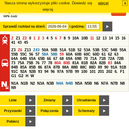
Nasza strona wykorzystuje pliki cookie. Dowiedz się
więcej
x
#
więcej.
Sprawdź rozkład na dzień:
i godzinę:
Z
Z1
Z2
0
1
2
3
4
5
6
7
8
9
10A
10B
11
12
13
14
15
16
41
43
45
Z3
Z6
Z13
Z43
50A
50B
51A
51B
52
53A
53B
53C
54B
55A
55B
55C
56
57
58A
58B
59
60A
60B
60C
60D
61
62
63
64A
64B
65A
65B
66
67
68
69A
69B
70
71A
71B
72A
72B
73
75A
75B
76
77
78
80A
80B
81A
81B
82A
82B
83
84A
84B
85A
85B
86
87A
87B
88A
88B
88C
88D
89
90
91A
91B
91C
92A
92B
93
94
96
97A
97B
99
100
101
201
202
6.
F1
G1
G2
H
W
N1A
N1B
N2
N3A
N3B
N4A
N4B
N5A
N5B
N6
N7A
N7B
N8
N9
Linie
Zmiany
Utrudnienia
Przystanki
Połączenia
Schematy
Pobierz