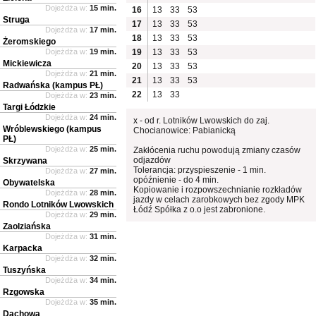
Dojeżdża w:
15 min.
16
13
33
53
Struga
17
13
33
53
Dojeżdża w:
17 min.
18
13
33
53
Żeromskiego
Dojeżdża w:
19 min.
19
13
33
53
Mickiewicza
20
13
33
53
Dojeżdża w:
21 min.
21
13
33
53
Radwańska (kampus PŁ)
22
13
33
Dojeżdża w:
23 min.
Targi Łódzkie
Dojeżdża w:
24 min.
x - od r. Lotników Lwowskich do zaj.
Wróblewskiego (kampus
Chocianowice: Pabianicką
PŁ)
Dojeżdża w:
25 min.
Zakłócenia ruchu powodują zmiany czasów
odjazdów
Skrzywana
Tolerancja: przyspieszenie - 1 min.
Dojeżdża w:
27 min.
opóźnienie - do 4 min.
Obywatelska
Kopiowanie i rozpowszechnianie rozkładów
Dojeżdża w:
28 min.
jazdy w celach zarobkowych bez zgody MPK
Rondo Lotników Lwowskich
Łódź Spółka z o.o jest zabronione.
Dojeżdża w:
29 min.
Zaolziańska
Dojeżdża w:
31 min.
Karpacka
Dojeżdża w:
32 min.
Tuszyńska
Dojeżdża w:
34 min.
Rzgowska
Dojeżdża w:
35 min.
Dachowa