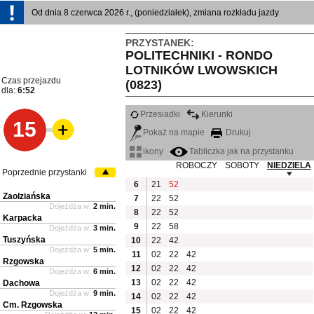
Od dnia 8 czerwca 2026 r., (poniedziałek), zmiana rozkładu jazdy
PRZYSTANEK:
POLITECHNIKI - RONDO
LOTNIKÓW LWOWSKICH
Czas przejazdu
(0823)
dla:
6:52
Przesiadki
Kierunki
15
Pokaż na mapie
Drukuj
ikony
Tabliczka jak na przystanku
ROBOCZY
SOBOTY
NIEDZIELA
Poprzednie przystanki
6
21
52
Zaolziańska
7
22
52
Dojeżdża w:
2 min.
8
22
52
Karpacka
9
22
58
Dojeżdża w:
3 min.
Tuszyńska
10
22
42
Dojeżdża w:
5 min.
11
02
22
42
Rzgowska
12
02
22
42
Dojeżdża w:
6 min.
13
02
22
42
Dachowa
Dojeżdża w:
9 min.
14
02
22
42
Cm. Rzgowska
15
02
22
42