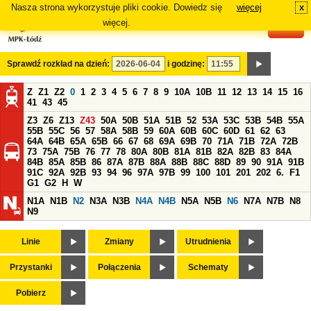
Nasza strona wykorzystuje pliki cookie. Dowiedz się
więcej
x
#
więcej.
Sprawdź rozkład na dzień:
i godzinę:
Z
Z1
Z2
0
1
2
3
4
5
6
7
8
9
10A
10B
11
12
13
14
15
16
41
43
45
Z3
Z6
Z13
Z43
50A
50B
51A
51B
52
53A
53C
53B
54B
55A
55B
55C
56
57
58A
58B
59
60A
60B
60C
60D
61
62
63
64A
64B
65A
65B
66
67
68
69A
69B
70
71A
71B
72A
72B
73
75A
75B
76
77
78
80A
80B
81A
81B
82A
82B
83
84A
84B
85A
85B
86
87A
87B
88A
88B
88C
88D
89
90
91A
91B
91C
92A
92B
93
94
96
97A
97B
99
100
101
201
202
6.
F1
G1
G2
H
W
N1A
N1B
N2
N3A
N3B
N4A
N4B
N5A
N5B
N6
N7A
N7B
N8
N9
Linie
Zmiany
Utrudnienia
Przystanki
Połączenia
Schematy
Pobierz