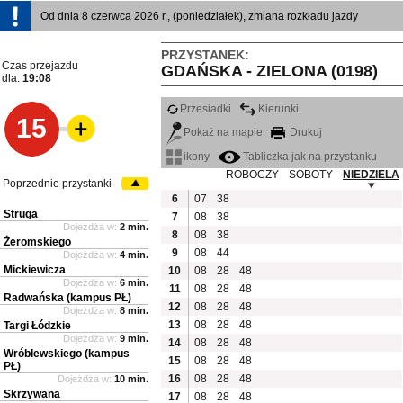
Od dnia 8 czerwca 2026 r., (poniedziałek), zmiana rozkładu jazdy
PRZYSTANEK:
Czas przejazdu
GDAŃSKA - ZIELONA (0198)
dla:
19:08
Przesiadki
Kierunki
15
Pokaż na mapie
Drukuj
ikony
Tabliczka jak na przystanku
ROBOCZY
SOBOTY
NIEDZIELA
Poprzednie przystanki
6
07
38
Struga
7
08
38
Dojeżdża w:
2 min.
8
08
38
Żeromskiego
9
08
44
Dojeżdża w:
4 min.
Mickiewicza
10
08
28
48
Dojeżdża w:
6 min.
11
08
28
48
Radwańska (kampus PŁ)
12
08
28
48
Dojeżdża w:
8 min.
13
08
28
48
Targi Łódzkie
Dojeżdża w:
9 min.
14
08
28
48
Wróblewskiego (kampus
15
08
28
48
PŁ)
16
08
28
48
Dojeżdża w:
10 min.
Skrzywana
17
08
28
48