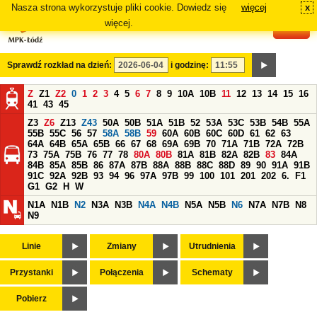
Nasza strona wykorzystuje pliki cookie. Dowiedz się
więcej
x
#
więcej.
Sprawdź rozkład na dzień:
i godzinę:
Z
Z1
Z2
0
1
2
3
4
5
6
7
8
9
10A
10B
11
12
13
14
15
16
41
43
45
Z3
Z6
Z13
Z43
50A
50B
51A
51B
52
53A
53C
53B
54B
55A
55B
55C
56
57
58A
58B
59
60A
60B
60C
60D
61
62
63
64A
64B
65A
65B
66
67
68
69A
69B
70
71A
71B
72A
72B
73
75A
75B
76
77
78
80A
80B
81A
81B
82A
82B
83
84A
84B
85A
85B
86
87A
87B
88A
88B
88C
88D
89
90
91A
91B
91C
92A
92B
93
94
96
97A
97B
99
100
101
201
202
6.
F1
G1
G2
H
W
N1A
N1B
N2
N3A
N3B
N4A
N4B
N5A
N5B
N6
N7A
N7B
N8
N9
Linie
Zmiany
Utrudnienia
Przystanki
Połączenia
Schematy
Pobierz