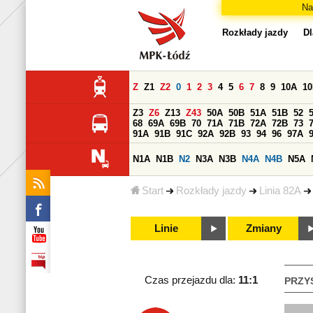
Na
Rozkłady jazdy
Dl
Z
Z1
Z2
0
1
2
3
4
5
6
7
8
9
10A
1
Z3
Z6
Z13
Z43
50A
50B
51A
51B
52
68
69A
69B
70
71A
71B
72A
72B
73
91A
91B
91C
92A
92B
93
94
96
97A
N1A
N1B
N2
N3A
N3B
N4A
N4B
N5A
Start
Rozkłady jazdy
Linia 82A
Linie
Zmiany
Czas przejazdu dla:
11:1
PRZY