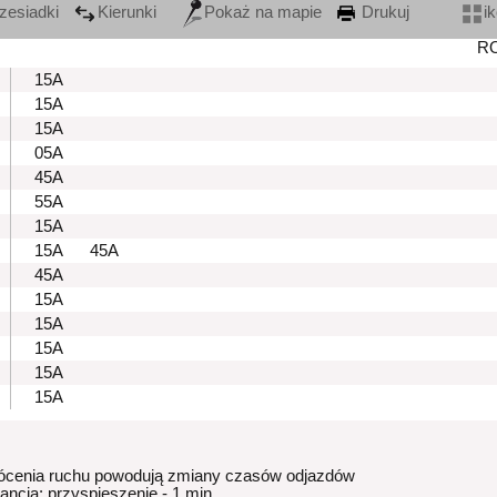
zesiadki
Kierunki
Pokaż na mapie
Drukuj
i
R
15A
15A
15A
05A
45A
55A
15A
15A
45A
45A
15A
15A
15A
15A
15A
ócenia ruchu powodują zmiany czasów odjazdów
rancja: przyspieszenie - 1 min.