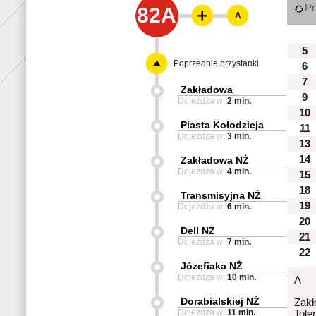
Pr
82A
A
5
Poprzednie przystanki
6
7
Zakładowa
9
Dojeżdża w:
2 min.
10
Piasta Kołodzieja
11
Dojeżdża w:
3 min.
13
14
Zakładowa NŻ
Dojeżdża w:
4 min.
15
18
Transmisyjna NŻ
19
Dojeżdża w:
6 min.
20
Dell NŻ
21
Dojeżdża w:
7 min.
22
Józefiaka NŻ
Dojeżdża w:
10 min.
A
Dorabialskiej NŻ
Zakł
Dojeżdża w:
11 min.
Tole