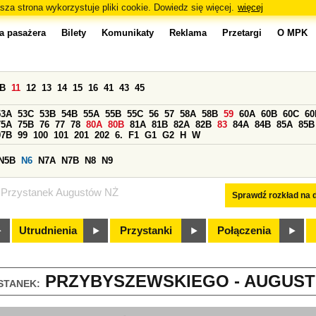
sza strona wykorzystuje pliki cookie. Dowiedz się więcej.
więcej
a pasażera
Bilety
Komunikaty
Reklama
Przetargi
O MPK
0B
11
12
13
14
15
16
41
43
45
53A
53C
53B
54B
55A
55B
55C
56
57
58A
58B
59
60A
60B
60C
60
75A
75B
76
77
78
80A
80B
81A
81B
82A
82B
83
84A
84B
85A
85B
97B
99
100
101
201
202
6.
F1
G1
G2
H
W
N5B
N6
N7A
N7B
N8
N9
Przystanek Augustów NŻ
Sprawdź rozkład na d
Utrudnienia
Przystanki
Połączenia
PRZYBYSZEWSKIEGO - AUGUSTÓ
STANEK: