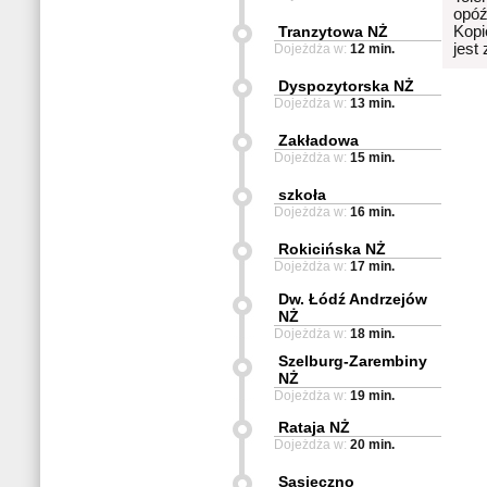
opóź
Tranzytowa NŻ
Kopi
jest
Dojeżdża w:
12 min.
Dyspozytorska NŻ
Dojeżdża w:
13 min.
Zakładowa
Dojeżdża w:
15 min.
szkoła
Dojeżdża w:
16 min.
Rokicińska NŻ
Dojeżdża w:
17 min.
Dw. Łódź Andrzejów
NŻ
Dojeżdża w:
18 min.
Szelburg-Zarembiny
NŻ
Dojeżdża w:
19 min.
Rataja NŻ
Dojeżdża w:
20 min.
Sąsieczno