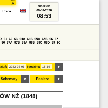
x
Niedziela
09-08-2026
Praca
08:53
D
61
62
63
64A
64B
65A
65B
66
67
86
87A
87B
88A
88B
88C
88D
89
90
zień:
i godzinę:
Schematy
Pobierz
W NŻ (1848)