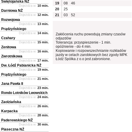
Świętojańska NŻ
19
08
46
Dojeżdża w:
10 min.
20
25
Darniowa NŻ
Dojeżdża w:
12 min.
21
03
52
Rozwojowa
Dojeżdża w:
13 min.
Prądzyńskiego
Dojeżdża w:
14 min.
Zakłócenia ruchu powodują zmiany czasów
Czahary
odjazdów
Dojeżdża w:
15 min.
Tolerancja: przyspieszenie - 1 min.
opóźnienie - do 4 min.
Zenitowa
Kopiowanie i rozpowszechnianie rozkładów
Dojeżdża w:
16 min.
jazdy w celach zarobkowych bez zgody MPK
Zwrotnikowa
Łódź Spółka z o.o jest zabronione.
Dojeżdża w:
17 min.
Dw. Łódź Pabianicka NŻ
Dojeżdża w:
19 min.
Prądzyńskiego
Dojeżdża w:
21 min.
Jana Pawła II
Dojeżdża w:
23 min.
Rondo Lotników Lwowskich
Dojeżdża w:
24 min.
Zaolziańska
Dojeżdża w:
26 min.
Karpacka
Dojeżdża w:
28 min.
Paderewskiego NŻ
Dojeżdża w:
30 min.
Piaseczna NŻ