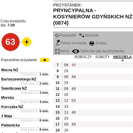
PRZYSTANEK:
PRYNCYPALNA -
KOSYNIERÓW GDYŃSKICH NŻ
Czas przejazdu
(0874)
dla:
7:49
Przesiadki
Kierunki
63
Pokaż na mapie
Drukuj
ikony
Tabliczka jak na przystanku
ROBOCZY
SOBOTY
NIEDZIELA
Poprzednie przystanki
7
08
49
Mocna NŻ
8
29
Dojeżdża w:
1 min.
9
09
49
Bartoszewskiego NŻ
10
29
Dojeżdża w:
2 min.
Świetlicowa NŻ
11
09
49
Dojeżdża w:
3 min.
12
28
Morska
13
12
53
Dojeżdża w:
4 min.
14
33
Korczaka NŻ
Dojeżdża w:
5 min.
15
13
49
3 Maja
16
29
Dojeżdża w:
6 min.
17
09
49
Pabianicka
Dojeżdża w:
8 min.
18
29