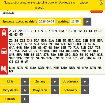
Nasza strona wykorzystuje pliki cookie. Dowiedz się
więcej
x
#
więcej.
Sprawdź rozkład na dzień:
i godzinę:
Z
Z1
Z2
0
1
2
3
4
5
6
7
8
9
10A
10B
11
12
13
14
15
16
41
43
45
Z3
Z6
Z13
Z43
50A
50B
51A
51B
52
53A
53C
53B
54B
55A
55B
55C
56
57
58A
58B
59
60A
60B
60C
60D
61
62
63
64A
64B
65A
65B
66
67
68
69A
69B
70
71A
71B
72A
72B
73
75A
75B
76
77
78
80A
80B
81A
81B
82A
82B
83
84A
84B
85A
85B
86
87A
87B
88A
88B
88C
88D
89
90
91A
91B
91C
92A
92B
93
94
96
97A
97B
99
100
101
201
202
6.
F1
G1
G2
H
W
N1A
N1B
N2
N3A
N3B
N4A
N4B
N5A
N5B
N6
N7A
N7B
N8
N9
Linie
Zmiany
Utrudnienia
Przystanki
Połączenia
Schematy
Pobierz