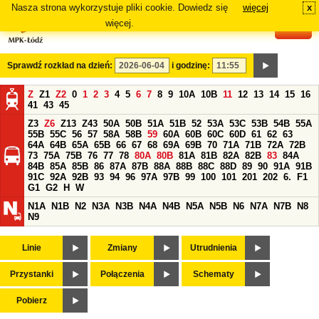
Nasza strona wykorzystuje pliki cookie. Dowiedz się
więcej
x
#
więcej.
Sprawdź rozkład na dzień:
i godzinę:
Z
Z1
Z2
0
1
2
3
4
5
6
7
8
9
10A
10B
11
12
13
14
15
16
41
43
45
Z3
Z6
Z13
Z43
50A
50B
51A
51B
52
53A
53C
53B
54B
55A
55B
55C
56
57
58A
58B
59
60A
60B
60C
60D
61
62
63
64A
64B
65A
65B
66
67
68
69A
69B
70
71A
71B
72A
72B
73
75A
75B
76
77
78
80A
80B
81A
81B
82A
82B
83
84A
84B
85A
85B
86
87A
87B
88A
88B
88C
88D
89
90
91A
91B
91C
92A
92B
93
94
96
97A
97B
99
100
101
201
202
6.
F1
G1
G2
H
W
N1A
N1B
N2
N3A
N3B
N4A
N4B
N5A
N5B
N6
N7A
N7B
N8
N9
Linie
Zmiany
Utrudnienia
Przystanki
Połączenia
Schematy
Pobierz