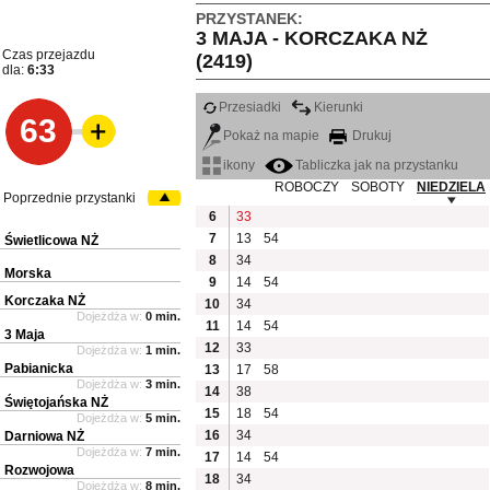
PRZYSTANEK:
3 MAJA - KORCZAKA NŻ
Czas przejazdu
(2419)
dla:
6:33
Przesiadki
Kierunki
63
Pokaż na mapie
Drukuj
ikony
Tabliczka jak na przystanku
ROBOCZY
SOBOTY
NIEDZIELA
Poprzednie przystanki
6
33
7
13
54
Świetlicowa NŻ
8
34
Morska
9
14
54
Korczaka NŻ
10
34
Dojeżdża w:
0 min.
11
14
54
3 Maja
12
33
Dojeżdża w:
1 min.
Pabianicka
13
17
58
Dojeżdża w:
3 min.
14
38
Świętojańska NŻ
15
18
54
Dojeżdża w:
5 min.
16
34
Darniowa NŻ
Dojeżdża w:
7 min.
17
14
54
Rozwojowa
18
34
Dojeżdża w:
8 min.