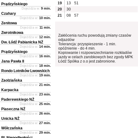
19
13
51
Prądzyńskiego
Dojeżdża w:
9 min.
20
30
Czahary
21
08
57
Dojeżdża w:
10 min.
Zenitowa
Dojeżdża w:
11 min.
Zwrotnikowa
Zakłócenia ruchu powodują zmiany czasów
Dojeżdża w:
12 min.
odjazdów
Dw. Łódź Pabianicka NŻ
Tolerancja: przyspieszenie - 1 min.
Dojeżdża w:
14 min.
opóźnienie - do 4 min.
Prądzyńskiego
Kopiowanie i rozpowszechnianie rozkładów
Dojeżdża w:
16 min.
jazdy w celach zarobkowych bez zgody MPK
Jana Pawła II
Łódź Spółka z o.o jest zabronione.
Dojeżdża w:
18 min.
Rondo Lotników Lwowskich
Dojeżdża w:
19 min.
Zaolziańska
Dojeżdża w:
21 min.
Karpacka
Dojeżdża w:
23 min.
Paderewskiego NŻ
Dojeżdża w:
25 min.
Piaseczna NŻ
Dojeżdża w:
26 min.
Unicka NŻ
Dojeżdża w:
27 min.
Wólczańska
Dojeżdża w:
29 min.
Pl. Niepodległości