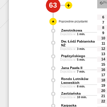
Pr
63
6
Poprzednie przystanki
7
8
Zwrotnikowa
9
Dojeżdża w:
1 min.
10
Dw. Łódź Pabianicka
11
NŻ
12
Dojeżdża w:
3 min.
13
Prądzyńskiego
14
Dojeżdża w:
5 min.
15
Jana Pawła II
16
Dojeżdża w:
7 min.
17
Rondo Lotników
18
Lwowskich
19
Dojeżdża w:
8 min.
20
Zaolziańska
21
Dojeżdża w:
10 min.
22
Karpacka