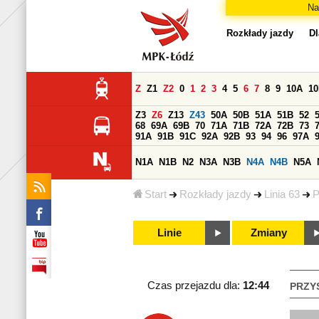
Na
Rozkłady jazdy
Dl
Z
Z1
Z2
0
1
2
3
4
5
6
7
8
9
10A
1
Z3
Z6
Z13
Z43
50A
50B
51A
51B
52
68
69A
69B
70
71A
71B
72A
72B
73
91A
91B
91C
92A
92B
93
94
96
97A
N1A
N1B
N2
N3A
N3B
N4A
N4B
N5A
Start
Rozkłady jazdy
Linia 63
P
Linie
Zmiany
Czas przejazdu dla:
12:44
PRZY