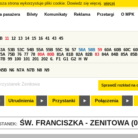
sza strona wykorzystuje pliki cookie. Dowiedz się więcej.
więcej
a pasażera
Bilety
Komunikaty
Reklama
Przetargi
O MPK
0B
11
12
13
14
15
16
41
43
45
53A
53B
53C
54B
55A
55B
55C
56
57
58A
58B
59
60A
60B
60C
60
75A
75B
76
77
78
80A
80B
81A
81B
82A
82B
83
84A
84B
85A
85B
97B
99
100
101
201
202
6.
F1
G1
G2
H
W
N5B
N6
N7A
N7B
N8
N9
rzystanek Zenitowa
Sprawdź rozkład na d
Utrudnienia
Przystanki
Połączenia
ŚW. FRANCISZKA - ZENITOWA (0
STANEK: