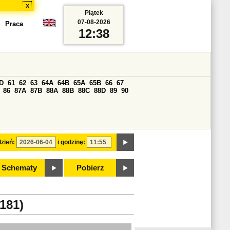
x
Piątek
07-08-2026
Praca
12:38
D
61
62
63
64A
64B
65A
65B
66
67
86
87A
87B
88A
88B
88C
88D
89
90
zień:
i godzinę:
Schematy
Pobierz
181)