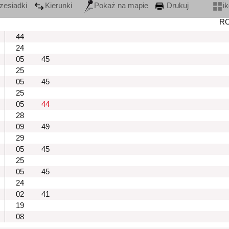
zesiadki
Kierunki
Pokaż na mapie
Drukuj
i
R
44
24
05
45
25
05
45
25
05
44
28
09
49
29
05
45
25
05
45
24
02
41
19
08