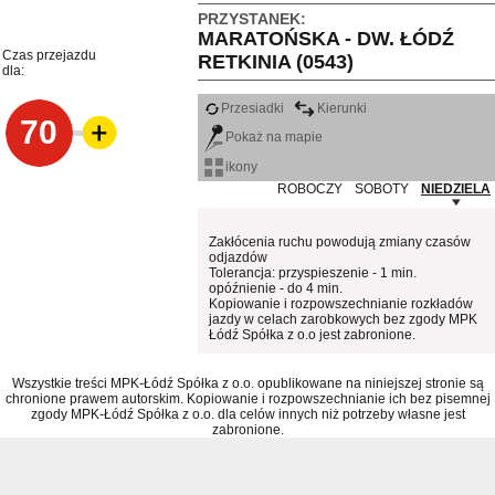
PRZYSTANEK:
MARATOŃSKA - DW. ŁÓDŹ
Czas przejazdu
RETKINIA (0543)
dla:
Przesiadki
Kierunki
70
Pokaż na mapie
ikony
ROBOCZY
SOBOTY
NIEDZIELA
Zakłócenia ruchu powodują zmiany czasów
odjazdów
Tolerancja: przyspieszenie - 1 min.
opóźnienie - do 4 min.
Kopiowanie i rozpowszechnianie rozkładów
jazdy w celach zarobkowych bez zgody MPK
Łódź Spółka z o.o jest zabronione.
Wszystkie treści MPK-Łódź Spółka z o.o. opublikowane na niniejszej stronie są
chronione prawem autorskim. Kopiowanie i rozpowszechnianie ich bez pisemnej
zgody MPK-Łódź Spółka z o.o. dla celów innych niż potrzeby własne jest
zabronione.