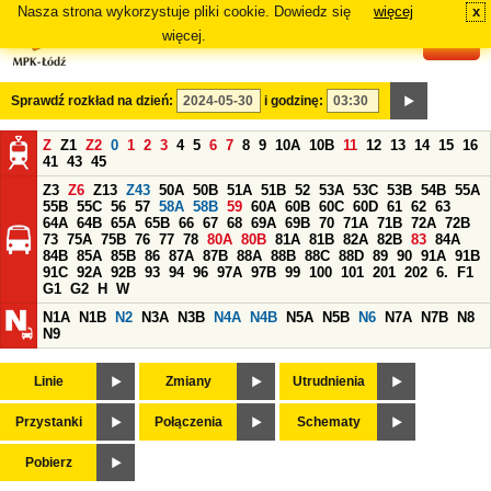
Nasza strona wykorzystuje pliki cookie. Dowiedz się
więcej
x
#
więcej.
Sprawdź rozkład na dzień:
i godzinę:
Z
Z1
Z2
0
1
2
3
4
5
6
7
8
9
10A
10B
11
12
13
14
15
16
41
43
45
Z3
Z6
Z13
Z43
50A
50B
51A
51B
52
53A
53C
53B
54B
55A
55B
55C
56
57
58A
58B
59
60A
60B
60C
60D
61
62
63
64A
64B
65A
65B
66
67
68
69A
69B
70
71A
71B
72A
72B
73
75A
75B
76
77
78
80A
80B
81A
81B
82A
82B
83
84A
84B
85A
85B
86
87A
87B
88A
88B
88C
88D
89
90
91A
91B
91C
92A
92B
93
94
96
97A
97B
99
100
101
201
202
6.
F1
G1
G2
H
W
N1A
N1B
N2
N3A
N3B
N4A
N4B
N5A
N5B
N6
N7A
N7B
N8
N9
Linie
Zmiany
Utrudnienia
Przystanki
Połączenia
Schematy
Pobierz