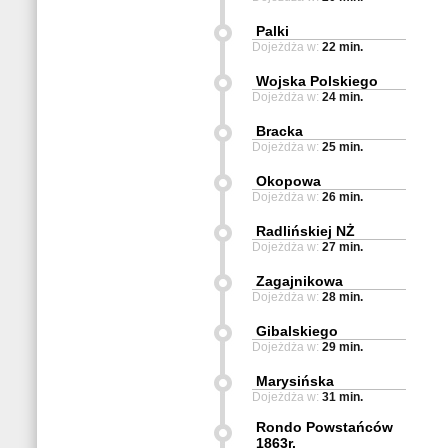
Palki
Dojeżdża w:
22 min.
Wojska Polskiego
Dojeżdża w:
24 min.
Bracka
Dojeżdża w:
25 min.
Okopowa
Dojeżdża w:
26 min.
Radlińskiej NŻ
Dojeżdża w:
27 min.
Zagajnikowa
Dojeżdża w:
28 min.
Gibalskiego
Dojeżdża w:
29 min.
Marysińska
Dojeżdża w:
31 min.
Rondo Powstańców
1863r.