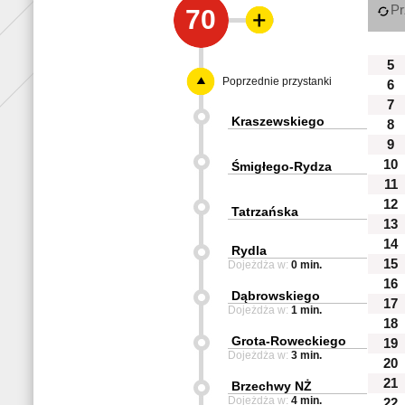
Pr
70
5
Poprzednie przystanki
6
7
Kraszewskiego
8
9
10
Śmigłego-Rydza
11
12
Tatrzańska
13
14
Rydla
15
Dojeżdża w:
0 min.
16
Dąbrowskiego
17
Dojeżdża w:
1 min.
18
Grota-Roweckiego
19
Dojeżdża w:
3 min.
20
21
Brzechwy NŻ
Dojeżdża w:
4 min.
22