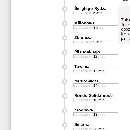
Śmigłego-Rydza
Dojeżdża w:
6 min.
Zakł
Milionowa
Tole
Dojeżdża w:
8 min.
opóź
Kopi
Zbiorcza
jest
Dojeżdża w:
9 min.
Piłsudskiego
Dojeżdża w:
12 min.
Tuwima
Dojeżdża w:
13 min.
Narutowicza
Dojeżdża w:
14 min.
Rondo Solidarności
Dojeżdża w:
16 min.
Źródłowa
Dojeżdża w:
18 min.
Smutna
Dojeżdża w:
20 min.