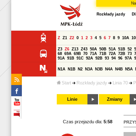
Na
Rozkłady jazdy
Dl
Z
Z1
Z2
0
1
2
3
4
5
6
7
8
9
10A
1
Z3
Z6
Z13
Z43
50A
50B
51A
51B
52
68
69A
69B
70
71A
71B
72A
72B
73
91A
91B
91C
92A
92B
93
94
96
97A
N1A
N1B
N2
N3A
N3B
N4A
N4B
N5A
Start
Rozkłady jazdy
Linia 70
P
Linie
Zmiany
Czas przejazdu dla:
5:58
PRZY