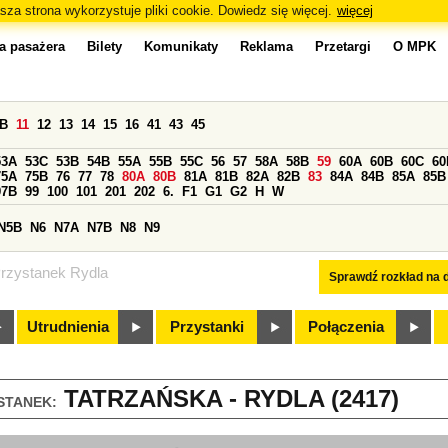
sza strona wykorzystuje pliki cookie. Dowiedz się więcej.
więcej
a pasażera
Bilety
Komunikaty
Reklama
Przetargi
O MPK
0B
11
12
13
14
15
16
41
43
45
53A
53C
53B
54B
55A
55B
55C
56
57
58A
58B
59
60A
60B
60C
60
75A
75B
76
77
78
80A
80B
81A
81B
82A
82B
83
84A
84B
85A
85B
97B
99
100
101
201
202
6.
F1
G1
G2
H
W
N5B
N6
N7A
N7B
N8
N9
rzystanek Rydla
Sprawdź rozkład na d
Utrudnienia
Przystanki
Połączenia
TATRZAŃSKA - RYDLA (2417)
STANEK: