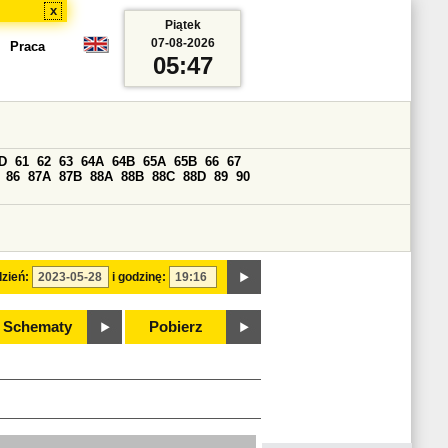
x
Piątek
07-08-2026
Praca
05:47
D
61
62
63
64A
64B
65A
65B
66
67
86
87A
87B
88A
88B
88C
88D
89
90
zień:
i godzinę:
Schematy
Pobierz