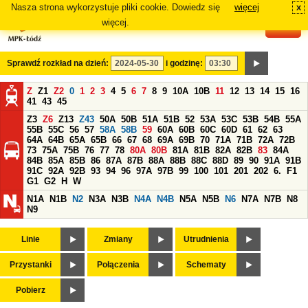
Nasza strona wykorzystuje pliki cookie. Dowiedz się
więcej
x
#
więcej.
Sprawdź rozkład na dzień:
i godzinę:
Z
Z1
Z2
0
1
2
3
4
5
6
7
8
9
10A
10B
11
12
13
14
15
16
41
43
45
Z3
Z6
Z13
Z43
50A
50B
51A
51B
52
53A
53C
53B
54B
55A
55B
55C
56
57
58A
58B
59
60A
60B
60C
60D
61
62
63
64A
64B
65A
65B
66
67
68
69A
69B
70
71A
71B
72A
72B
73
75A
75B
76
77
78
80A
80B
81A
81B
82A
82B
83
84A
84B
85A
85B
86
87A
87B
88A
88B
88C
88D
89
90
91A
91B
91C
92A
92B
93
94
96
97A
97B
99
100
101
201
202
6.
F1
G1
G2
H
W
N1A
N1B
N2
N3A
N3B
N4A
N4B
N5A
N5B
N6
N7A
N7B
N8
N9
Linie
Zmiany
Utrudnienia
Przystanki
Połączenia
Schematy
Pobierz