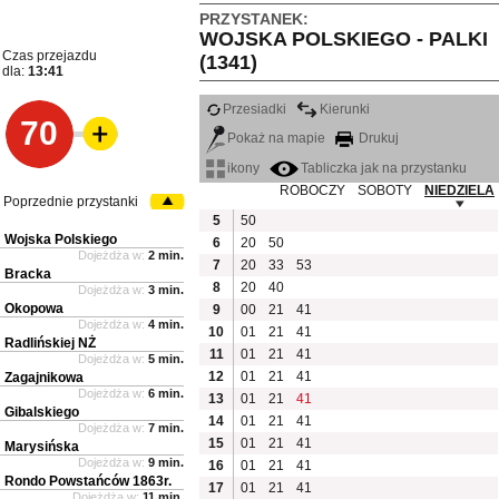
PRZYSTANEK:
WOJSKA POLSKIEGO - PALKI
Czas przejazdu
(1341)
dla:
13:41
Przesiadki
Kierunki
70
Pokaż na mapie
Drukuj
ikony
Tabliczka jak na przystanku
ROBOCZY
SOBOTY
NIEDZIELA
Poprzednie przystanki
5
50
Wojska Polskiego
6
20
50
Dojeżdża w:
2 min.
7
20
33
53
Bracka
8
20
40
Dojeżdża w:
3 min.
Okopowa
9
00
21
41
Dojeżdża w:
4 min.
10
01
21
41
Radlińskiej NŻ
11
01
21
41
Dojeżdża w:
5 min.
12
01
21
41
Zagajnikowa
Dojeżdża w:
6 min.
13
01
21
41
Gibalskiego
14
01
21
41
Dojeżdża w:
7 min.
15
01
21
41
Marysińska
Dojeżdża w:
9 min.
16
01
21
41
Rondo Powstańców 1863r.
17
01
21
41
Dojeżdża w:
11 min.