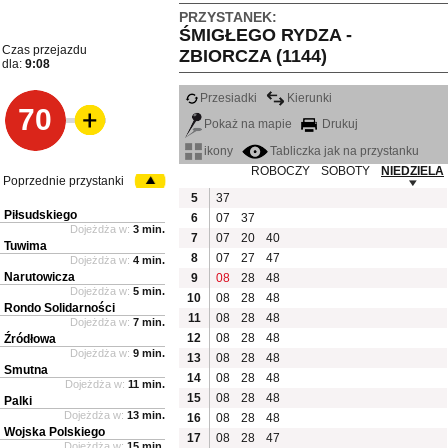
PRZYSTANEK:
ŚMIGŁEGO RYDZA -
Czas przejazdu
ZBIORCZA (1144)
dla:
9:08
Przesiadki
Kierunki
70
Pokaż na mapie
Drukuj
ikony
Tabliczka jak na przystanku
ROBOCZY
SOBOTY
NIEDZIELA
Poprzednie przystanki
5
37
Piłsudskiego
6
07
37
Dojeżdża w:
3 min.
7
07
20
40
Tuwima
8
07
27
47
Dojeżdża w:
4 min.
Narutowicza
9
08
28
48
Dojeżdża w:
5 min.
10
08
28
48
Rondo Solidarności
11
08
28
48
Dojeżdża w:
7 min.
12
08
28
48
Źródłowa
Dojeżdża w:
9 min.
13
08
28
48
Smutna
14
08
28
48
Dojeżdża w:
11 min.
15
08
28
48
Palki
Dojeżdża w:
13 min.
16
08
28
48
Wojska Polskiego
17
08
28
47
Dojeżdża w:
15 min.