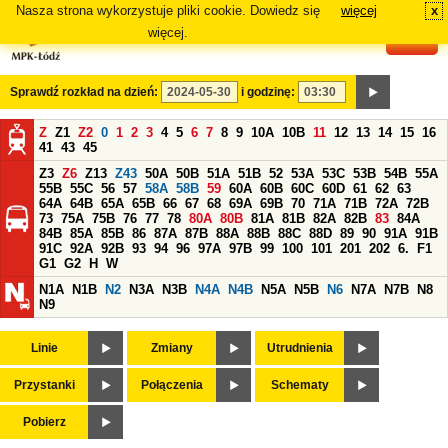
Nasza strona wykorzystuje pliki cookie. Dowiedz się
więcej
x
#
więcej.
Sprawdź rozkład na dzień:
i godzinę:
Z
Z1
Z2
0
1
2
3
4
5
6
7
8
9
10A
10B
11
12
13
14
15
16
41
43
45
Z3
Z6
Z13
Z43
50A
50B
51A
51B
52
53A
53C
53B
54B
55A
55B
55C
56
57
58A
58B
59
60A
60B
60C
60D
61
62
63
64A
64B
65A
65B
66
67
68
69A
69B
70
71A
71B
72A
72B
73
75A
75B
76
77
78
80A
80B
81A
81B
82A
82B
83
84A
84B
85A
85B
86
87A
87B
88A
88B
88C
88D
89
90
91A
91B
91C
92A
92B
93
94
96
97A
97B
99
100
101
201
202
6.
F1
G1
G2
H
W
N1A
N1B
N2
N3A
N3B
N4A
N4B
N5A
N5B
N6
N7A
N7B
N8
N9
Linie
Zmiany
Utrudnienia
Przystanki
Połączenia
Schematy
Pobierz