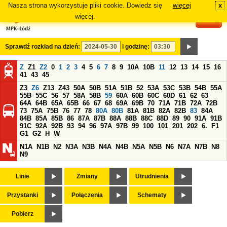
Nasza strona wykorzystuje pliki cookie. Dowiedz się
więcej
x
#
więcej.
Sprawdź rozkład na dzień:
i godzinę:
Z
Z1
Z2
0
1
2
3
4
5
6
7
8
9
10A
10B
11
12
13
14
15
16
41
43
45
Z3
Z6
Z13
Z43
50A
50B
51A
51B
52
53A
53C
53B
54B
55A
55B
55C
56
57
58A
58B
59
60A
60B
60C
60D
61
62
63
64A
64B
65A
65B
66
67
68
69A
69B
70
71A
71B
72A
72B
73
75A
75B
76
77
78
80A
80B
81A
81B
82A
82B
83
84A
84B
85A
85B
86
87A
87B
88A
88B
88C
88D
89
90
91A
91B
91C
92A
92B
93
94
96
97A
97B
99
100
101
201
202
6.
F1
G1
G2
H
W
N1A
N1B
N2
N3A
N3B
N4A
N4B
N5A
N5B
N6
N7A
N7B
N8
N9
Linie
Zmiany
Utrudnienia
Przystanki
Połączenia
Schematy
Pobierz