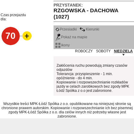
PRZYSTANEK:
RZGOWSKA - DACHOWA
Czas przejazdu
(1027)
dla:
Przesiadki
Kierunki
70
Pokaż na mapie
ikony
ROBOCZY
SOBOTY
NIEDZIELA
Zakłócenia ruchu powodują zmiany czasów
odjazdów
Tolerancja: przyspieszenie - 1 min.
opóźnienie - do 4 min.
Kopiowanie i rozpowszechnianie rozkładów
jazdy w celach zarobkowych bez zgody MPK
Łódź Spółka z o.o jest zabronione.
Wszystkie treści MPK-Łódź Spółka z o.o. opublikowane na niniejszej stronie są
chronione prawem autorskim. Kopiowanie i rozpowszechnianie ich bez pisemnej
zgody MPK-Łódź Spółka z o.o. dla celów innych niż potrzeby własne jest
zabronione.