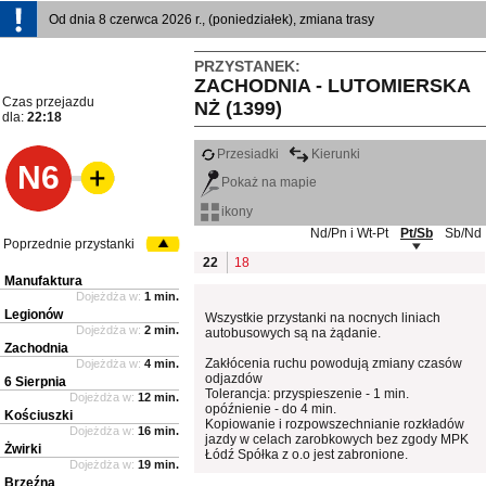
Od dnia 8 czerwca 2026 r., (poniedziałek), zmiana trasy
PRZYSTANEK:
ZACHODNIA - LUTOMIERSKA
Czas przejazdu
NŻ (1399)
dla:
22:18
Przesiadki
Kierunki
N6
Pokaż na mapie
ikony
Nd/Pn i Wt-Pt
Pt/Sb
Sb/Nd
Poprzednie przystanki
22
18
Manufaktura
Dojeżdża w:
1 min.
Legionów
Wszystkie przystanki na nocnych liniach
Dojeżdża w:
2 min.
autobusowych są na żądanie.
Zachodnia
Zakłócenia ruchu powodują zmiany czasów
Dojeżdża w:
4 min.
odjazdów
6 Sierpnia
Tolerancja: przyspieszenie - 1 min.
Dojeżdża w:
12 min.
opóźnienie - do 4 min.
Kościuszki
Kopiowanie i rozpowszechnianie rozkładów
Dojeżdża w:
16 min.
jazdy w celach zarobkowych bez zgody MPK
Żwirki
Łódź Spółka z o.o jest zabronione.
Dojeżdża w:
19 min.
Brzeźna