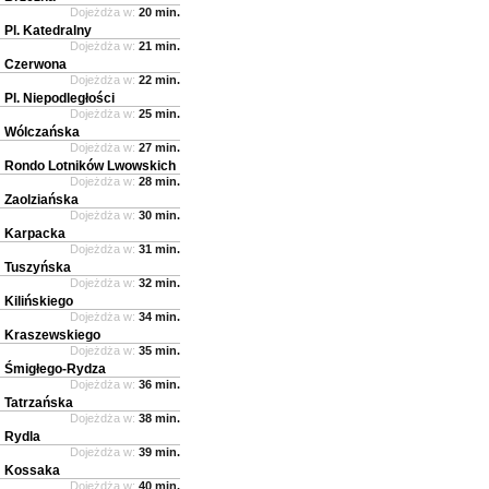
Dojeżdża w:
20 min.
Pl. Katedralny
Dojeżdża w:
21 min.
Czerwona
Dojeżdża w:
22 min.
Pl. Niepodległości
Dojeżdża w:
25 min.
Wólczańska
Dojeżdża w:
27 min.
Rondo Lotników Lwowskich
Dojeżdża w:
28 min.
Zaolziańska
Dojeżdża w:
30 min.
Karpacka
Dojeżdża w:
31 min.
Tuszyńska
Dojeżdża w:
32 min.
Kilińskiego
Dojeżdża w:
34 min.
Kraszewskiego
Dojeżdża w:
35 min.
Śmigłego-Rydza
Dojeżdża w:
36 min.
Tatrzańska
Dojeżdża w:
38 min.
Rydla
Dojeżdża w:
39 min.
Kossaka
Dojeżdża w:
40 min.