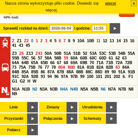
Nasza strona wykorzystuje pliki cookie. Dowiedz się
więcej
x
#
więcej.
Sprawdź rozkład na dzień:
i godzinę:
Z
Z1
Z2
0
1
2
3
4
5
6
7
8
9
10A
10B
11
12
13
14
15
16
41
43
45
Z3
Z6
Z13
Z43
50A
50B
51A
51B
52
53A
53C
53B
54B
55A
55B
55C
56
57
58A
58B
59
60A
60B
60C
60D
61
62
63
64A
64B
65A
65B
66
67
68
69A
69B
70
71A
71B
72A
72B
73
75A
75B
76
77
78
80A
80B
81A
81B
82A
82B
83
84A
84B
85A
85B
86
87A
87B
88A
88B
88C
88D
89
90
91A
91B
91C
92A
92B
93
94
96
97A
97B
99
100
101
201
202
6.
F1
G1
G2
H
W
N1A
N1B
N2
N3A
N3B
N4A
N4B
N5A
N5B
N6
N7A
N7B
N8
N9
Linie
Zmiany
Utrudnienia
Przystanki
Połączenia
Schematy
Pobierz