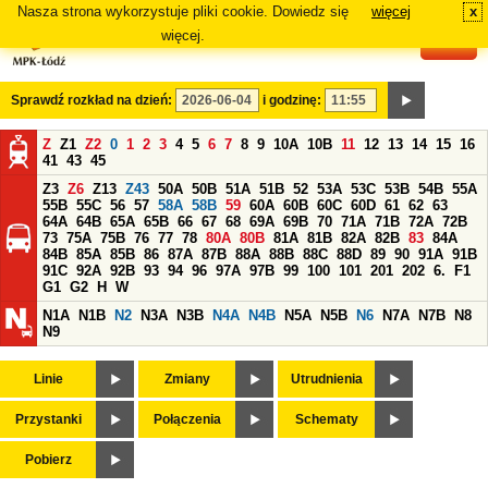
Nasza strona wykorzystuje pliki cookie. Dowiedz się
więcej
x
#
więcej.
Sprawdź rozkład na dzień:
i godzinę:
Z
Z1
Z2
0
1
2
3
4
5
6
7
8
9
10A
10B
11
12
13
14
15
16
41
43
45
Z3
Z6
Z13
Z43
50A
50B
51A
51B
52
53A
53C
53B
54B
55A
55B
55C
56
57
58A
58B
59
60A
60B
60C
60D
61
62
63
64A
64B
65A
65B
66
67
68
69A
69B
70
71A
71B
72A
72B
73
75A
75B
76
77
78
80A
80B
81A
81B
82A
82B
83
84A
84B
85A
85B
86
87A
87B
88A
88B
88C
88D
89
90
91A
91B
91C
92A
92B
93
94
96
97A
97B
99
100
101
201
202
6.
F1
G1
G2
H
W
N1A
N1B
N2
N3A
N3B
N4A
N4B
N5A
N5B
N6
N7A
N7B
N8
N9
Linie
Zmiany
Utrudnienia
Przystanki
Połączenia
Schematy
Pobierz