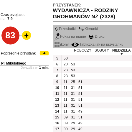
PRZYSTANEK:
WYDAWNICZA - RODZINY
Czas przejazdu
GROHMANÓW NŻ (2328)
dla:
7:9
Przesiadki
Kierunki
83
Pokaż na mapie
Drukuj
ikony
Tabliczka jak na przystanku
ROBOCZY
SOBOTY
NIEDZIELA
Poprzednie przystanki
5
50
Pl. Mikulskiego
6
20
53
Dojeżdża w:
1 min.
7
23
53
8
23
53
9
11
25
51
10
11
31
51
11
11
31
51
12
11
31
51
13
11
31
51
14
11
31
49
15
09
31
51
16
09
29
49
17
09
29
49