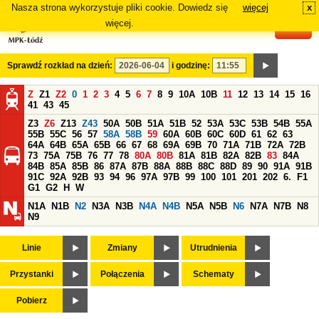
Nasza strona wykorzystuje pliki cookie. Dowiedz się
więcej
x
#
więcej.
Sprawdź rozkład na dzień:
i godzinę:
Z
Z1
Z2
0
1
2
3
4
5
6
7
8
9
10A
10B
11
12
13
14
15
16
41
43
45
Z3
Z6
Z13
Z43
50A
50B
51A
51B
52
53A
53C
53B
54B
55A
55B
55C
56
57
58A
58B
59
60A
60B
60C
60D
61
62
63
64A
64B
65A
65B
66
67
68
69A
69B
70
71A
71B
72A
72B
73
75A
75B
76
77
78
80A
80B
81A
81B
82A
82B
83
84A
84B
85A
85B
86
87A
87B
88A
88B
88C
88D
89
90
91A
91B
91C
92A
92B
93
94
96
97A
97B
99
100
101
201
202
6.
F1
G1
G2
H
W
N1A
N1B
N2
N3A
N3B
N4A
N4B
N5A
N5B
N6
N7A
N7B
N8
N9
Linie
Zmiany
Utrudnienia
Przystanki
Połączenia
Schematy
Pobierz