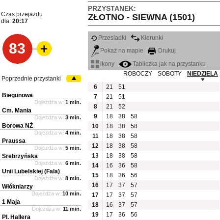
PRZYSTANEK:
Czas przejazdu
ZŁOTNO - SIEWNA (1501)
dla:
20:17
Przesiadki
Kierunki
83
Pokaż na mapie
Drukuj
ikony
Tabliczka jak na przystanku
ROBOCZY
SOBOTY
NIEDZIELA
Poprzednie przystanki
6
21
51
Biegunowa
7
21
51
Dojeżdża w:
1 min.
8
21
52
Cm. Mania
9
18
38
58
Dojeżdża w:
3 min.
Borowa NŻ
10
18
38
58
Dojeżdża w:
4 min.
11
18
38
58
Praussa
12
18
38
58
Dojeżdża w:
5 min.
13
18
38
58
Srebrzyńska
Dojeżdża w:
6 min.
14
16
36
58
Unii Lubelskiej (Fala)
15
18
36
56
Dojeżdża w:
8 min.
16
17
37
57
Włókniarzy
Dojeżdża w:
10 min.
17
17
37
57
1 Maja
18
16
37
57
Dojeżdża w:
11 min.
19
17
36
56
Pl. Hallera