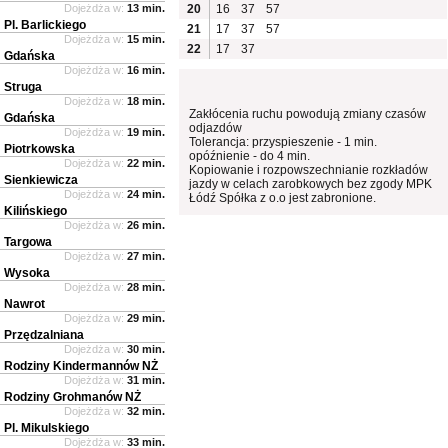
Dojeżdża w:
13 min.
20
16
37
57
Pl. Barlickiego
21
17
37
57
Dojeżdża w:
15 min.
22
17
37
Gdańska
Dojeżdża w:
16 min.
Struga
Dojeżdża w:
18 min.
Zakłócenia ruchu powodują zmiany czasów
Gdańska
odjazdów
Dojeżdża w:
19 min.
Tolerancja: przyspieszenie - 1 min.
Piotrkowska
opóźnienie - do 4 min.
Dojeżdża w:
22 min.
Kopiowanie i rozpowszechnianie rozkładów
Sienkiewicza
jazdy w celach zarobkowych bez zgody MPK
Dojeżdża w:
24 min.
Łódź Spółka z o.o jest zabronione.
Kilińskiego
Dojeżdża w:
26 min.
Targowa
Dojeżdża w:
27 min.
Wysoka
Dojeżdża w:
28 min.
Nawrot
Dojeżdża w:
29 min.
Przędzalniana
Dojeżdża w:
30 min.
Rodziny Kindermannów NŻ
Dojeżdża w:
31 min.
Rodziny Grohmanów NŻ
Dojeżdża w:
32 min.
Pl. Mikulskiego
Dojeżdża w:
33 min.