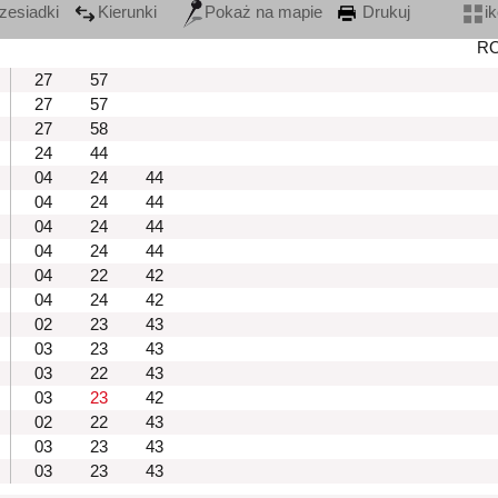
zesiadki
Kierunki
Pokaż na mapie
Drukuj
i
R
27
57
27
57
27
58
24
44
04
24
44
04
24
44
04
24
44
04
24
44
04
22
42
04
24
42
02
23
43
03
23
43
03
22
43
03
23
42
02
22
43
03
23
43
03
23
43