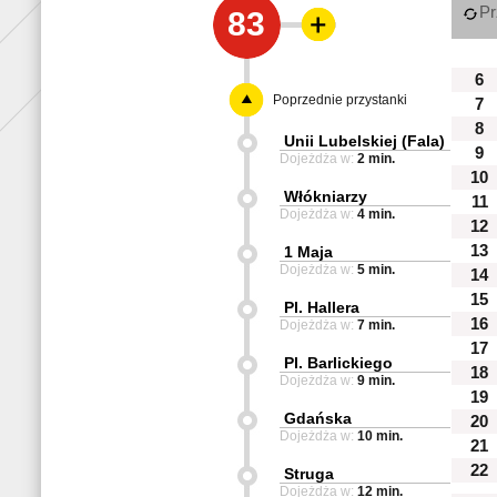
Pr
83
6
Poprzednie przystanki
7
8
Unii Lubelskiej (Fala)
9
Dojeżdża w:
2 min.
10
Włókniarzy
11
Dojeżdża w:
4 min.
12
13
1 Maja
Dojeżdża w:
5 min.
14
15
Pl. Hallera
16
Dojeżdża w:
7 min.
17
Pl. Barlickiego
18
Dojeżdża w:
9 min.
19
Gdańska
20
Dojeżdża w:
10 min.
21
22
Struga
Dojeżdża w:
12 min.