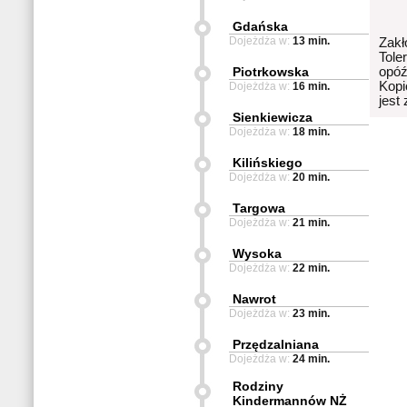
Gdańska
Dojeżdża w:
13 min.
Zakł
Tole
Piotrkowska
opóź
Kopi
Dojeżdża w:
16 min.
jest
Sienkiewicza
Dojeżdża w:
18 min.
Kilińskiego
Dojeżdża w:
20 min.
Targowa
Dojeżdża w:
21 min.
Wysoka
Dojeżdża w:
22 min.
Nawrot
Dojeżdża w:
23 min.
Przędzalniana
Dojeżdża w:
24 min.
Rodziny
Kindermannów NŻ