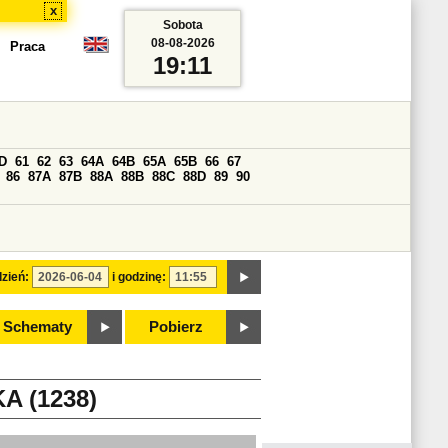
x
Sobota
08-08-2026
Praca
19:11
D
61
62
63
64A
64B
65A
65B
66
67
86
87A
87B
88A
88B
88C
88D
89
90
zień:
i godzinę:
Schematy
Pobierz
A (1238)