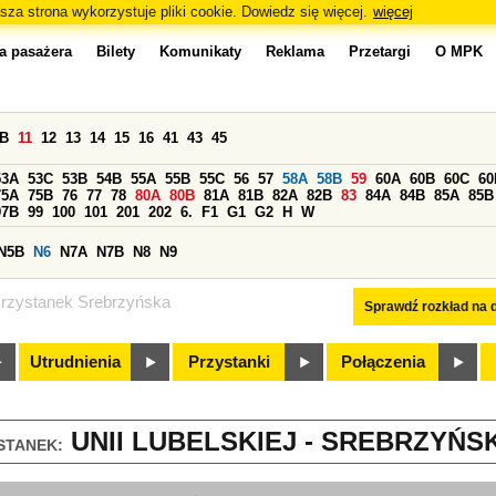
sza strona wykorzystuje pliki cookie. Dowiedz się więcej.
więcej
a pasażera
Bilety
Komunikaty
Reklama
Przetargi
O MPK
0B
11
12
13
14
15
16
41
43
45
53A
53C
53B
54B
55A
55B
55C
56
57
58A
58B
59
60A
60B
60C
60
75A
75B
76
77
78
80A
80B
81A
81B
82A
82B
83
84A
84B
85A
85B
97B
99
100
101
201
202
6.
F1
G1
G2
H
W
N5B
N6
N7A
N7B
N8
N9
rzystanek Srebrzyńska
Sprawdź rozkład na d
Utrudnienia
Przystanki
Połączenia
UNII LUBELSKIEJ - SREBRZYŃSK
STANEK: