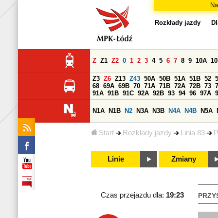
Na
Rozkłady jazdy
Dl
Z
Z1
Z2
0
1
2
3
4
5
6
7
8
9
10A
1
Z3
Z6
Z13
Z43
50A
50B
51A
51B
52
68
69A
69B
70
71A
71B
72A
72B
73
91A
91B
91C
92A
92B
93
94
96
97A
N1A
N1B
N2
N3A
N3B
N4A
N4B
N5A
Start
Rozkłady jazdy
Linia 83
P
Linie
Zmiany
Czas przejazdu dla:
19:23
PRZY