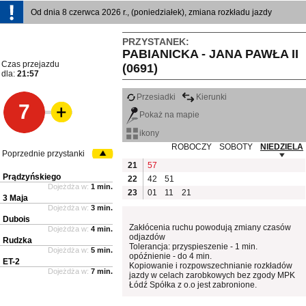
Od dnia 8 czerwca 2026 r., (poniedziałek), zmiana rozkładu jazdy
PRZYSTANEK:
PABIANICKA - JANA PAWŁA II
Czas przejazdu
(0691)
dla:
21:57
Przesiadki
Kierunki
7
Pokaż na mapie
ikony
ROBOCZY
SOBOTY
NIEDZIELA
Poprzednie przystanki
21
57
Prądzyńskiego
22
42
51
Dojeżdża w:
1 min.
23
01
11
21
3 Maja
Dojeżdża w:
3 min.
Dubois
Zakłócenia ruchu powodują zmiany czasów
Dojeżdża w:
4 min.
odjazdów
Rudzka
Tolerancja: przyspieszenie - 1 min.
Dojeżdża w:
5 min.
opóźnienie - do 4 min.
ET-2
Kopiowanie i rozpowszechnianie rozkładów
Dojeżdża w:
7 min.
jazdy w celach zarobkowych bez zgody MPK
Łódź Spółka z o.o jest zabronione.