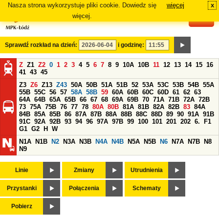
Nasza strona wykorzystuje pliki cookie. Dowiedz się
więcej
x
#
więcej.
Sprawdź rozkład na dzień:
i godzinę:
Z
Z1
Z2
0
1
2
3
4
5
6
7
8
9
10A
10B
11
12
13
14
15
16
41
43
45
Z3
Z6
Z13
Z43
50A
50B
51A
51B
52
53A
53C
53B
54B
55A
55B
55C
56
57
58A
58B
59
60A
60B
60C
60D
61
62
63
64A
64B
65A
65B
66
67
68
69A
69B
70
71A
71B
72A
72B
73
75A
75B
76
77
78
80A
80B
81A
81B
82A
82B
83
84A
84B
85A
85B
86
87A
87B
88A
88B
88C
88D
89
90
91A
91B
91C
92A
92B
93
94
96
97A
97B
99
100
101
201
202
6.
F1
G1
G2
H
W
N1A
N1B
N2
N3A
N3B
N4A
N4B
N5A
N5B
N6
N7A
N7B
N8
N9
Linie
Zmiany
Utrudnienia
Przystanki
Połączenia
Schematy
Pobierz