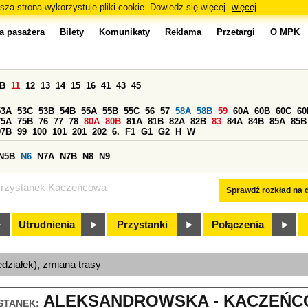
sza strona wykorzystuje pliki cookie. Dowiedz się więcej.
więcej
a pasażera
Bilety
Komunikaty
Reklama
Przetargi
O MPK
0B
11
12
13
14
15
16
41
43
45
53A
53C
53B
54B
55A
55B
55C
56
57
58A
58B
59
60A
60B
60C
60
75A
75B
76
77
78
80A
80B
81A
81B
82A
82B
83
84A
84B
85A
85B
97B
99
100
101
201
202
6.
F1
G1
G2
H
W
N5B
N6
N7A
N7B
N8
N9
rzystanek Kaczeńcowa
Sprawdź rozkład na d
Utrudnienia
Przystanki
Połączenia
edziałek), zmiana trasy
ALEKSANDROWSKA - KACZEŃCO
STANEK: