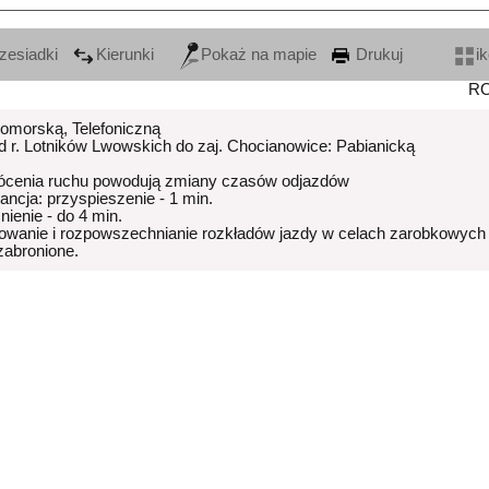
zesiadki
Kierunki
Pokaż na mapie
Drukuj
i
R
Pomorską, Telefoniczną
od r. Lotników Lwowskich do zaj. Chocianowice: Pabianicką
ócenia ruchu powodują zmiany czasów odjazdów
rancja: przyspieszenie - 1 min.
nienie - do 4 min.
owanie i rozpowszechnianie rozkładów jazdy w celach zarobkowych
 zabronione.