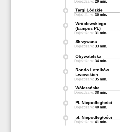
Dojeżdża w:
29 min.
Targi Łódzkie
Dojeżdża w:
30 min.
Wróblewskiego
(kampus PŁ)
Dojeżdża w:
31 min.
Skrzywana
Dojeżdża w:
33 min.
Obywatelska
Dojeżdża w:
34 min.
Rondo Lotników
Lwowskich
Dojeżdża w:
35 min.
Wólczańska
Dojeżdża w:
38 min.
Pl. Niepodległości
Dojeżdża w:
40 min.
pl. Niepodległości
Dojeżdża w:
41 min.