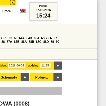
x
Piątek
07-08-2026
Praca
15:24
D
61
62
63
64A
64B
65A
65B
66
67
86
87A
87B
88A
88B
88C
88D
89
90
zień:
i godzinę:
Schematy
Pobierz
WA (0008)