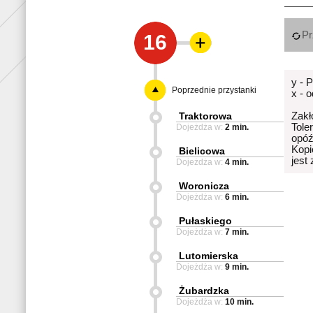
Pr
16
y - 
Poprzednie przystanki
x - 
Traktorowa
Zakł
Tole
Dojeżdża w:
2 min.
opóź
Kopi
Bielicowa
jest
Dojeżdża w:
4 min.
Woronicza
Dojeżdża w:
6 min.
Pułaskiego
Dojeżdża w:
7 min.
Lutomierska
Dojeżdża w:
9 min.
Żubardzka
Dojeżdża w:
10 min.