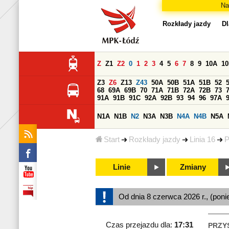
Na
Rozkłady jazdy
Dl
Z
Z1
Z2
0
1
2
3
4
5
6
7
8
9
10A
1
Z3
Z6
Z13
Z43
50A
50B
51A
51B
52
68
69A
69B
70
71A
71B
72A
72B
73
91A
91B
91C
92A
92B
93
94
96
97A
N1A
N1B
N2
N3A
N3B
N4A
N4B
N5A
Start
Rozkłady jazdy
Linia 16
P
Linie
Zmiany
Od dnia 8 czerwca 2026 r., (poni
Czas przejazdu dla:
17:31
PRZY