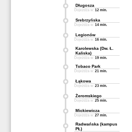
Długosza
Dojeżdża w:
12 min.
Srebrzyńska
Dojeżdża w:
14 min.
Legionów
Dojeżdża w:
16 min.
Karolewska (Dw. Ł.
Kaliska)
Dojeżdża w:
19 min.
Tobaco Park
Dojeżdża w:
21 min.
Łąkowa
Dojeżdża w:
23 min.
Żeromskiego
Dojeżdża w:
25 min.
Mickiewicza
Dojeżdża w:
27 min.
Radwańska (kampus
PŁ)