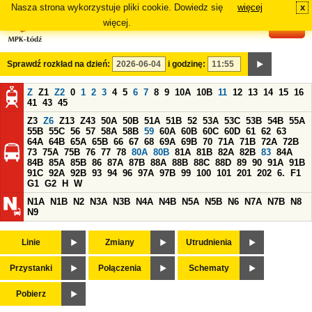
Nasza strona wykorzystuje pliki cookie. Dowiedz się
więcej
x
#
więcej.
Sprawdź rozkład na dzień:
i godzinę:
Z
Z1
Z2
0
1
2
3
4
5
6
7
8
9
10A
10B
11
12
13
14
15
16
41
43
45
Z3
Z6
Z13
Z43
50A
50B
51A
51B
52
53A
53C
53B
54B
55A
55B
55C
56
57
58A
58B
59
60A
60B
60C
60D
61
62
63
64A
64B
65A
65B
66
67
68
69A
69B
70
71A
71B
72A
72B
73
75A
75B
76
77
78
80A
80B
81A
81B
82A
82B
83
84A
84B
85A
85B
86
87A
87B
88A
88B
88C
88D
89
90
91A
91B
91C
92A
92B
93
94
96
97A
97B
99
100
101
201
202
6.
F1
G1
G2
H
W
N1A
N1B
N2
N3A
N3B
N4A
N4B
N5A
N5B
N6
N7A
N7B
N8
N9
Linie
Zmiany
Utrudnienia
Przystanki
Połączenia
Schematy
Pobierz