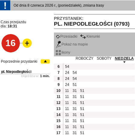
Od dnia 8 czerwca 2026 r., (poniedziałek), zmiana trasy
PRZYSTANEK:
Czas przejazdu
PL. NIEPODLEGŁOŚCI (0793)
dla:
18:31
Przesiadki
Kierunki
16
Pokaż na mapie
ikony
ROBOCZY
SOBOTY
NIEDZIELA
Poprzednie przystanki
6
54
pl. Niepodległości
7
24
54
Dojeżdża w:
1 min.
8
24
54
9
24
51
10
11
31
51
11
11
31
51
12
11
31
51
13
11
31
51
14
11
31
51
15
11
31
51
16
11
31
51
17
11
31
51