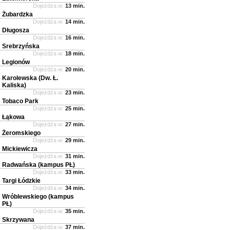
Dojeżdża w:
13 min.
Żubardzka
Dojeżdża w:
14 min.
Długosza
Dojeżdża w:
16 min.
Srebrzyńska
Dojeżdża w:
18 min.
Legionów
Dojeżdża w:
20 min.
Karolewska (Dw. Ł.
Kaliska)
Dojeżdża w:
23 min.
Tobaco Park
Dojeżdża w:
25 min.
Łąkowa
Dojeżdża w:
27 min.
Żeromskiego
Dojeżdża w:
29 min.
Mickiewicza
Dojeżdża w:
31 min.
Radwańska (kampus PŁ)
Dojeżdża w:
33 min.
Targi Łódzkie
Dojeżdża w:
34 min.
Wróblewskiego (kampus
PŁ)
Dojeżdża w:
35 min.
Skrzywana
Dojeżdża w:
37 min.