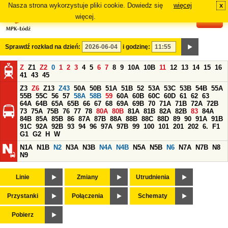
Nasza strona wykorzystuje pliki cookie. Dowiedz się
więcej
x
#
więcej.
Sprawdź rozkład na dzień:
i godzinę:
Z
Z1
Z2
0
1
2
3
4
5
6
7
8
9
10A
10B
11
12
13
14
15
16
41
43
45
Z3
Z6
Z13
Z43
50A
50B
51A
51B
52
53A
53C
53B
54B
55A
55B
55C
56
57
58A
58B
59
60A
60B
60C
60D
61
62
63
64A
64B
65A
65B
66
67
68
69A
69B
70
71A
71B
72A
72B
73
75A
75B
76
77
78
80A
80B
81A
81B
82A
82B
83
84A
84B
85A
85B
86
87A
87B
88A
88B
88C
88D
89
90
91A
91B
91C
92A
92B
93
94
96
97A
97B
99
100
101
201
202
6.
F1
G1
G2
H
W
N1A
N1B
N2
N3A
N3B
N4A
N4B
N5A
N5B
N6
N7A
N7B
N8
N9
Linie
Zmiany
Utrudnienia
Przystanki
Połączenia
Schematy
Pobierz