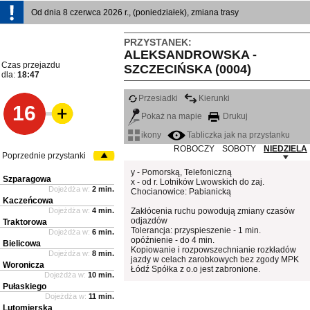
Od dnia 8 czerwca 2026 r., (poniedziałek), zmiana trasy
PRZYSTANEK:
ALEKSANDROWSKA -
Czas przejazdu
SZCZECIŃSKA (0004)
dla:
18:47
Przesiadki
Kierunki
16
Pokaż na mapie
Drukuj
ikony
Tabliczka jak na przystanku
ROBOCZY
SOBOTY
NIEDZIELA
Poprzednie przystanki
y - Pomorską, Telefoniczną
Szparagowa
x - od r. Lotników Lwowskich do zaj.
Dojeżdża w:
2 min.
Chocianowice: Pabianicką
Kaczeńcowa
Dojeżdża w:
4 min.
Zakłócenia ruchu powodują zmiany czasów
odjazdów
Traktorowa
Tolerancja: przyspieszenie - 1 min.
Dojeżdża w:
6 min.
opóźnienie - do 4 min.
Bielicowa
Kopiowanie i rozpowszechnianie rozkładów
Dojeżdża w:
8 min.
jazdy w celach zarobkowych bez zgody MPK
Woronicza
Łódź Spółka z o.o jest zabronione.
Dojeżdża w:
10 min.
Pułaskiego
Dojeżdża w:
11 min.
Lutomierska