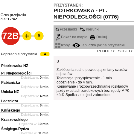
PRZYSTANEK:
PIOTRKOWSKA - PL.
Czas przejazdu
NIEPODLEGŁOŚCI (0776)
dla:
12:42
Przesiadki
Kierunki
72B
B
Pokaż na mapie
Drukuj
ikony
Tabliczka jak na przystanku
ROBOCZY
SOBOTY
Poprzednie przystanki
B
Piotrkowska NŻ
Zakłócenia ruchu powodują zmiany czasów
Pl. Niepodległości
odjazdów
Dojeżdża w:
0 min.
Tolerancja: przyspieszenie - 1 min.
opóźnienie - do 4 min.
Pabianicka
Kopiowanie i rozpowszechnianie rozkładów
Dojeżdża w:
3 min.
jazdy w celach zarobkowych bez zgody MPK
Unicka NŻ
Łódź Spółka z o.o jest zabronione.
Dojeżdża w:
4 min.
Lecznicza
Dojeżdża w:
6 min.
Kilińskiego
Dojeżdża w:
9 min.
Kraszewskiego
Dojeżdża w:
10 min.
Śmigłego-Rydza
Dojeżdża w:
11 min.