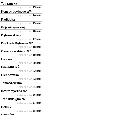
Tatrzańska
Dojeżdża w:
13 min.
Konspiracyjnego WP
Dojeżdża w:
14 min.
Kadłubka
Dojeżdża w:
15 min.
Gojawiczyńskiej
Dojeżdża w:
16 min.
Dąbrowskiego
Dojeżdża w:
17 min.
Dw. Łódź Dąbrowa NŻ
Dojeżdża w:
18 min.
Ossendowskiego NŻ
Dojeżdża w:
19 min.
Lodowa
Dojeżdża w:
20 min.
Bławatna NŻ
Dojeżdża w:
22 min.
Olechowska
Dojeżdża w:
23 min.
Tomaszowska
Dojeżdża w:
24 min.
Informatyczna NŻ
Dojeżdża w:
26 min.
Transmisyjna NŻ
Dojeżdża w:
27 min.
Dell NŻ
Dojeżdża w:
28 min.
Olechów