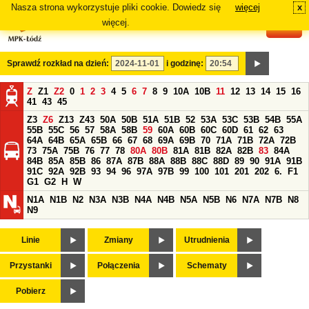
Nasza strona wykorzystuje pliki cookie. Dowiedz się
więcej
x
#
więcej.
Sprawdź rozkład na dzień:
i godzinę:
Z
Z1
Z2
0
1
2
3
4
5
6
7
8
9
10A
10B
11
12
13
14
15
16
41
43
45
Z3
Z6
Z13
Z43
50A
50B
51A
51B
52
53A
53C
53B
54B
55A
55B
55C
56
57
58A
58B
59
60A
60B
60C
60D
61
62
63
64A
64B
65A
65B
66
67
68
69A
69B
70
71A
71B
72A
72B
73
75A
75B
76
77
78
80A
80B
81A
81B
82A
82B
83
84A
84B
85A
85B
86
87A
87B
88A
88B
88C
88D
89
90
91A
91B
91C
92A
92B
93
94
96
97A
97B
99
100
101
201
202
6.
F1
G1
G2
H
W
N1A
N1B
N2
N3A
N3B
N4A
N4B
N5A
N5B
N6
N7A
N7B
N8
N9
Linie
Zmiany
Utrudnienia
Przystanki
Połączenia
Schematy
Pobierz