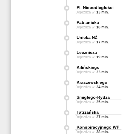
Pl. Niepodległości
Dojeżdża w:
13 min.
Pabianicka
Dojeżdża w:
16 min.
Unicka NŻ
Dojeżdża w:
17 min.
Lecznicza
Dojeżdża w:
19 min.
Kilińskiego
Dojeżdża w:
23 min.
Kraszewskiego
Dojeżdża w:
24 min.
Śmigłego-Rydza
Dojeżdża w:
25 min.
Tatrzańska
Dojeżdża w:
27 min.
Konspiracyjnego WP
Dojeżdża w:
28 min.