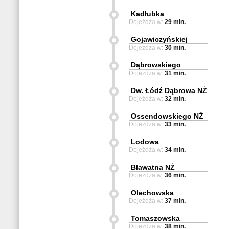
Kadłubka
Dojeżdża w:
29 min.
Gojawiczyńskiej
Dojeżdża w:
30 min.
Dąbrowskiego
Dojeżdża w:
31 min.
Dw. Łódź Dąbrowa NŻ
Dojeżdża w:
32 min.
Ossendowskiego NŻ
Dojeżdża w:
33 min.
Lodowa
Dojeżdża w:
34 min.
Bławatna NŻ
Dojeżdża w:
36 min.
Olechowska
Dojeżdża w:
37 min.
Tomaszowska
Dojeżdża w:
38 min.