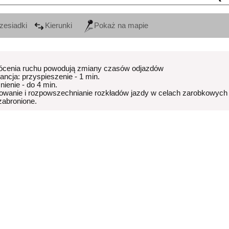
zesiadki
Kierunki
Pokaż na mapie
ócenia ruchu powodują zmiany czasów odjazdów
rancja: przyspieszenie - 1 min.
nienie - do 4 min.
owanie i rozpowszechnianie rozkładów jazdy w celach zarobkowych
 zabronione.