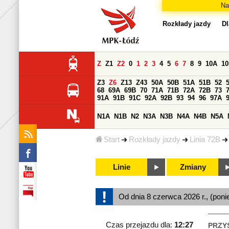
Na
Rozkłady jazdy
Dl
Z
Z1
Z2
0
1
2
3
4
5
6
7
8
9
10A
1
Z3
Z6
Z13
Z43
50A
50B
51A
51B
52
68
69A
69B
70
71A
71B
72A
72B
73
91A
91B
91C
92A
92B
93
94
96
97A
N1A
N1B
N2
N3A
N3B
N4A
N4B
N5A
Start
Rozkłady jazdy
Linia 72B
Linie
Zmiany
Od dnia 8 czerwca 2026 r., (poni
Czas przejazdu dla:
12:27
PRZY