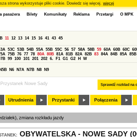
sza strona wykorzystuje pliki cookie. Dowiedz się więcej.
więcej
a pasażera
Bilety
Komunikaty
Reklama
Przetargi
O MPK
0B
11
12
13
14
15
16
41
43
45
53A
53C
53B
54B
55A
55B
55C
56
57
58A
58B
59
60A
60B
60C
60
75A
75B
76
77
78
80A
80B
81A
81B
82A
82B
83
84A
84B
85A
85B
97B
99
100
101
201
202
6.
F1
G1
G2
H
W
N5B
N6
N7A
N7B
N8
N9
Przystanek Nowe Sady
Sprawdź rozkład na d
Utrudnienia
Przystanki
Połączenia
edziałek), zmiana rozkładu jazdy
OBYWATELSKA - NOWE SADY (0
STANEK: