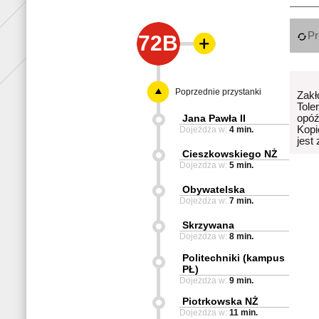
Pr
72B
Poprzednie przystanki
Zakł
Tole
Jana Pawła II
opóź
Kopi
Dojeżdża w:
4 min.
jest
Cieszkowskiego NŻ
Dojeżdża w:
5 min.
Obywatelska
Dojeżdża w:
7 min.
Skrzywana
Dojeżdża w:
8 min.
Politechniki (kampus
PŁ)
Dojeżdża w:
9 min.
Piotrkowska NŻ
Dojeżdża w:
11 min.