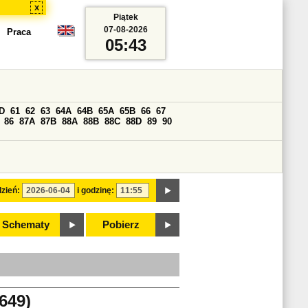
x
Piątek
07-08-2026
Praca
05:43
D
61
62
63
64A
64B
65A
65B
66
67
86
87A
87B
88A
88B
88C
88D
89
90
zień:
i godzinę:
Schematy
Pobierz
649)