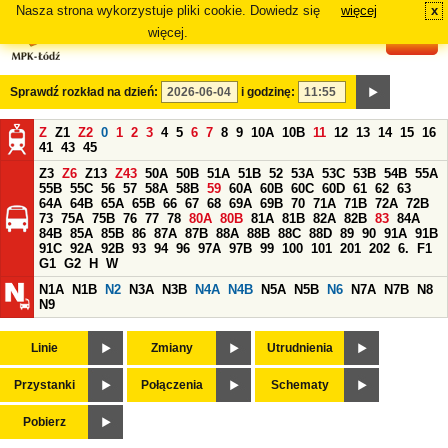
Nasza strona wykorzystuje pliki cookie. Dowiedz się
więcej
x
#
więcej.
Sprawdź rozkład na dzień:
i godzinę:
Z
Z1
Z2
0
1
2
3
4
5
6
7
8
9
10A
10B
11
12
13
14
15
16
41
43
45
Z3
Z6
Z13
Z43
50A
50B
51A
51B
52
53A
53C
53B
54B
55A
55B
55C
56
57
58A
58B
59
60A
60B
60C
60D
61
62
63
64A
64B
65A
65B
66
67
68
69A
69B
70
71A
71B
72A
72B
73
75A
75B
76
77
78
80A
80B
81A
81B
82A
82B
83
84A
84B
85A
85B
86
87A
87B
88A
88B
88C
88D
89
90
91A
91B
91C
92A
92B
93
94
96
97A
97B
99
100
101
201
202
6.
F1
G1
G2
H
W
N1A
N1B
N2
N3A
N3B
N4A
N4B
N5A
N5B
N6
N7A
N7B
N8
N9
Linie
Zmiany
Utrudnienia
Przystanki
Połączenia
Schematy
Pobierz