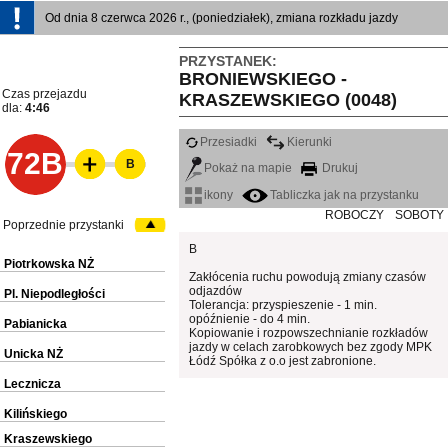
Od dnia 8 czerwca 2026 r., (poniedziałek), zmiana rozkładu jazdy
PRZYSTANEK:
BRONIEWSKIEGO -
Czas przejazdu
KRASZEWSKIEGO (0048)
dla:
4:46
Przesiadki
Kierunki
72B
B
Pokaż na mapie
Drukuj
ikony
Tabliczka jak na przystanku
ROBOCZY
SOBOTY
Poprzednie przystanki
B
Piotrkowska NŻ
Zakłócenia ruchu powodują zmiany czasów
odjazdów
Pl. Niepodległości
Tolerancja: przyspieszenie - 1 min.
opóźnienie - do 4 min.
Pabianicka
Kopiowanie i rozpowszechnianie rozkładów
jazdy w celach zarobkowych bez zgody MPK
Unicka NŻ
Łódź Spółka z o.o jest zabronione.
Lecznicza
Kilińskiego
Kraszewskiego