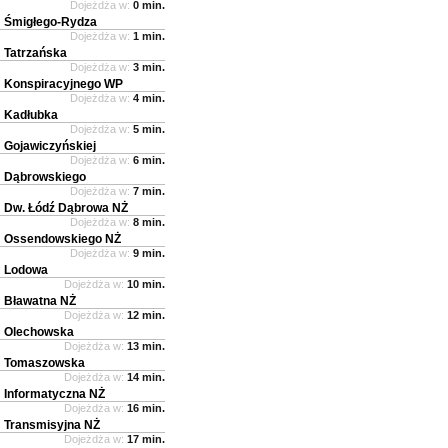
Dojeżdża w:
0 min.
Śmigłego-Rydza
Dojeżdża w:
1 min.
Tatrzańska
Dojeżdża w:
3 min.
Konspiracyjnego WP
Dojeżdża w:
4 min.
Kadłubka
Dojeżdża w:
5 min.
Gojawiczyńskiej
Dojeżdża w:
6 min.
Dąbrowskiego
Dojeżdża w:
7 min.
Dw. Łódź Dąbrowa NŻ
Dojeżdża w:
8 min.
Ossendowskiego NŻ
Dojeżdża w:
9 min.
Lodowa
Dojeżdża w:
10 min.
Bławatna NŻ
Dojeżdża w:
12 min.
Olechowska
Dojeżdża w:
13 min.
Tomaszowska
Dojeżdża w:
14 min.
Informatyczna NŻ
Dojeżdża w:
16 min.
Transmisyjna NŻ
Dojeżdża w:
17 min.