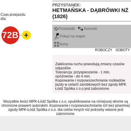
PRZYSTANEK:
HETMAŃSKA - DĄBRÓWKI NŻ
Czas przejazdu
(1826)
dla:
Przesiadki
Kierunki
72B
Pokaż na mapie
ikony
ROBOCZY
SOBOTY
Zakłócenia ruchu powodują zmiany czasów
odjazdów
Tolerancja: przyspieszenie - 1 min.
opóźnienie - do 4 min.
Kopiowanie i rozpowszechnianie rozkładów
jazdy w celach zarobkowych bez zgody MPK
Łódź Spółka z o.o jest zabronione.
Wszystkie treści MPK-Łódź Spółka z o.o. opublikowane na niniejszej stronie są
chronione prawem autorskim. Kopiowanie i rozpowszechnianie ich bez pisemnej
zgody MPK-Łódź Spółka z o.o. dla celów innych niż potrzeby własne jest
zabronione.