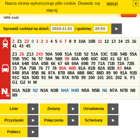
Nasza strona wykorzystuje pliki cookie. Dowiedz się
więcej
x
#
więcej.
Sprawdź rozkład na dzień:
i godzinę:
Z
Z1
Z2
0
1
2
3
4
5
6
7
8
9
10A
10B
11
12
13
14
15
16
41
43
45
Z3
Z6
Z13
Z43
50A
50B
51A
51B
52
53A
53C
53B
54B
55A
55B
55C
56
57
58A
58B
59
60A
60B
60C
60D
61
62
63
64A
64B
65A
65B
66
67
68
69A
69B
70
71A
71B
72A
72B
73
75A
75B
76
77
78
80A
80B
81A
81B
82A
82B
83
84A
84B
85A
85B
86
87A
87B
88A
88B
88C
88D
89
90
91A
91B
91C
92A
92B
93
94
96
97A
97B
99
100
101
201
202
6.
F1
G1
G2
H
W
N1A
N1B
N2
N3A
N3B
N4A
N4B
N5A
N5B
N6
N7A
N7B
N8
N9
Linie
Zmiany
Utrudnienia
Przystanki
Połączenia
Schematy
Pobierz