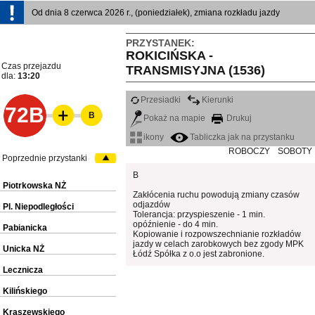
Od dnia 8 czerwca 2026 r., (poniedziałek), zmiana rozkładu jazdy
PRZYSTANEK:
ROKICIŃSKA -
Czas przejazdu
TRANSMISYJNA (1536)
dla:
13:20
Przesiadki
Kierunki
72B
B
Pokaż na mapie
Drukuj
ikony
Tabliczka jak na przystanku
ROBOCZY
SOBOTY
Poprzednie przystanki
B
Piotrkowska NŻ
Zakłócenia ruchu powodują zmiany czasów
odjazdów
Pl. Niepodległości
Tolerancja: przyspieszenie - 1 min.
opóźnienie - do 4 min.
Pabianicka
Kopiowanie i rozpowszechnianie rozkładów
jazdy w celach zarobkowych bez zgody MPK
Unicka NŻ
Łódź Spółka z o.o jest zabronione.
Lecznicza
Kilińskiego
Kraszewskiego