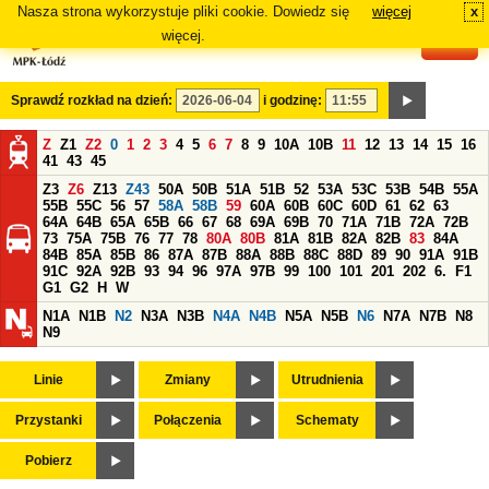
Nasza strona wykorzystuje pliki cookie. Dowiedz się
więcej
x
#
więcej.
Sprawdź rozkład na dzień:
i godzinę:
Z
Z1
Z2
0
1
2
3
4
5
6
7
8
9
10A
10B
11
12
13
14
15
16
41
43
45
Z3
Z6
Z13
Z43
50A
50B
51A
51B
52
53A
53C
53B
54B
55A
55B
55C
56
57
58A
58B
59
60A
60B
60C
60D
61
62
63
64A
64B
65A
65B
66
67
68
69A
69B
70
71A
71B
72A
72B
73
75A
75B
76
77
78
80A
80B
81A
81B
82A
82B
83
84A
84B
85A
85B
86
87A
87B
88A
88B
88C
88D
89
90
91A
91B
91C
92A
92B
93
94
96
97A
97B
99
100
101
201
202
6.
F1
G1
G2
H
W
N1A
N1B
N2
N3A
N3B
N4A
N4B
N5A
N5B
N6
N7A
N7B
N8
N9
Linie
Zmiany
Utrudnienia
Przystanki
Połączenia
Schematy
Pobierz