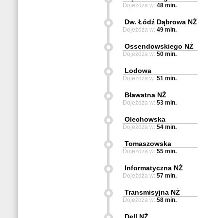
Dojeżdża w:
48 min.
Dw. Łódź Dąbrowa NŻ
Dojeżdża w:
49 min.
Ossendowskiego NŻ
Dojeżdża w:
50 min.
Lodowa
Dojeżdża w:
51 min.
Bławatna NŻ
Dojeżdża w:
53 min.
Olechowska
Dojeżdża w:
54 min.
Tomaszowska
Dojeżdża w:
55 min.
Informatyczna NŻ
Dojeżdża w:
57 min.
Transmisyjna NŻ
Dojeżdża w:
58 min.
Dell NŻ