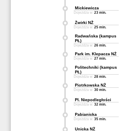
Mickiewicza
Dojeżdża w:
23 min.
Żwirki NŻ
Dojeżdża w:
25 min.
Radwańska (kampus
PŁ)
Dojeżdża w:
26 min.
Park im. Klepacza NŻ
Dojeżdża w:
27 min.
Politechniki (kampus
PŁ)
Dojeżdża w:
28 min.
Piotrkowska NŻ
Dojeżdża w:
30 min.
Pl. Niepodległości
Dojeżdża w:
32 min.
Pabianicka
Dojeżdża w:
35 min.
Unicka NŻ