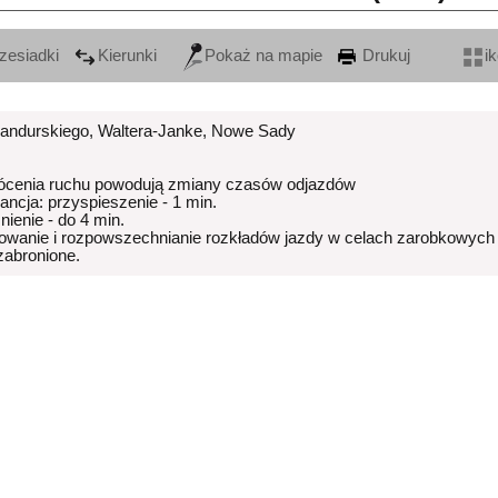
zesiadki
Kierunki
Pokaż na mapie
Drukuj
i
Bandurskiego, Waltera-Janke, Nowe Sady
ócenia ruchu powodują zmiany czasów odjazdów
rancja: przyspieszenie - 1 min.
nienie - do 4 min.
owanie i rozpowszechnianie rozkładów jazdy w celach zarobkowych
 zabronione.