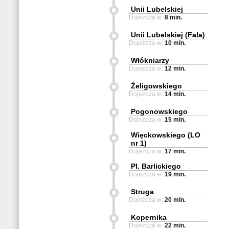
Unii Lubelskiej
Dojeżdża w:
8 min.
Unii Lubelskiej (Fala)
Dojeżdża w:
10 min.
Włókniarzy
Dojeżdża w:
12 min.
Żeligowskiego
Dojeżdża w:
14 min.
Pogonowskiego
Dojeżdża w:
15 min.
Więckowskiego (LO
nr 1)
Dojeżdża w:
17 min.
Pl. Barlickiego
Dojeżdża w:
19 min.
Struga
Dojeżdża w:
20 min.
Kopernika
Dojeżdża w:
22 min.