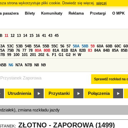
sza strona wykorzystuje pliki cookie. Dowiedz się więcej.
więcej
a pasażera
Bilety
Komunikaty
Reklama
Przetargi
O MPK
0B
11
12
13
14
15
16
41
43
45
53A
53C
53B
54B
55A
55B
55C
56
57
58A
58B
59
60A
60B
60C
60
75A
75B
76
77
78
80A
80B
81A
81B
82A
82B
83
84A
84B
85A
85B
97B
99
100
101
201
202
6.
F1
G1
G2
H
W
N5B
N6
N7A
N7B
N8
N9
Przystanek Zaporowa
Sprawdź rozkład na d
Utrudnienia
Przystanki
Połączenia
edziałek), zmiana rozkładu jazdy
ZŁOTNO - ZAPOROWA (1499)
STANEK: