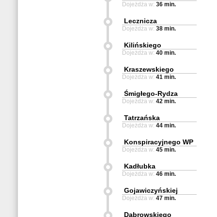
Dojeżdża w:
36 min.
Lecznicza
Dojeżdża w:
38 min.
Kilińskiego
Dojeżdża w:
40 min.
Kraszewskiego
Dojeżdża w:
41 min.
Śmigłego-Rydza
Dojeżdża w:
42 min.
Tatrzańska
Dojeżdża w:
44 min.
Konspiracyjnego WP
Dojeżdża w:
45 min.
Kadłubka
Dojeżdża w:
46 min.
Gojawiczyńskiej
Dojeżdża w:
47 min.
Dąbrowskiego