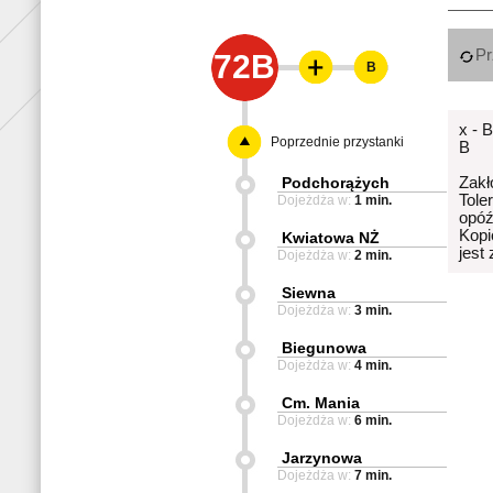
Pr
72B
B
x - 
Poprzednie przystanki
B
Podchorążych
Zakł
Tole
Dojeżdża w:
1 min.
opóź
Kopi
Kwiatowa NŻ
jest
Dojeżdża w:
2 min.
Siewna
Dojeżdża w:
3 min.
Biegunowa
Dojeżdża w:
4 min.
Cm. Mania
Dojeżdża w:
6 min.
Jarzynowa
Dojeżdża w:
7 min.