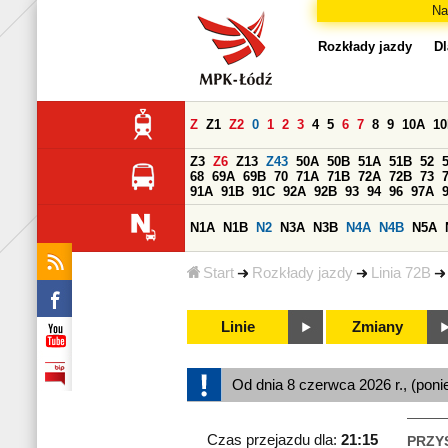
Na
Rozkłady jazdy
Dl
Z
Z1
Z2
0
1
2
3
4
5
6
7
8
9
10A
1
Z3
Z6
Z13
Z43
50A
50B
51A
51B
52
68
69A
69B
70
71A
71B
72A
72B
73
91A
91B
91C
92A
92B
93
94
96
97A
N1A
N1B
N2
N3A
N3B
N4A
N4B
N5A
Start
Rozkłady jazdy
Linia 72B
Linie
Zmiany
Od dnia 8 czerwca 2026 r., (poni
Czas przejazdu dla:
21:15
PRZY