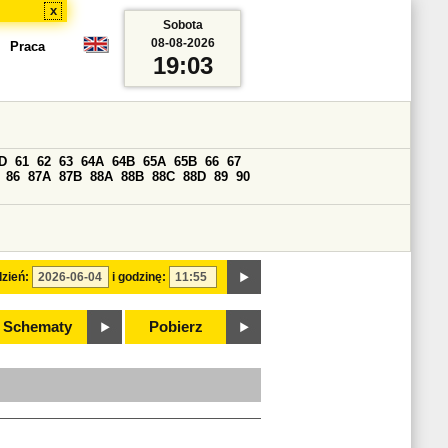
x
Sobota
08-08-2026
Praca
19:03
D
61
62
63
64A
64B
65A
65B
66
67
86
87A
87B
88A
88B
88C
88D
89
90
zień:
i godzinę:
Schematy
Pobierz