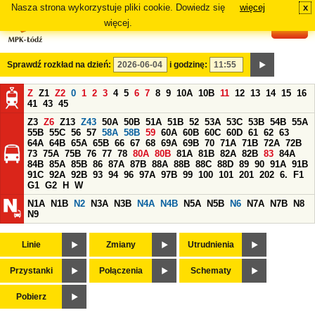
Nasza strona wykorzystuje pliki cookie. Dowiedz się
więcej
x
#
więcej.
Sprawdź rozkład na dzień:
i godzinę:
Z
Z1
Z2
0
1
2
3
4
5
6
7
8
9
10A
10B
11
12
13
14
15
16
41
43
45
Z3
Z6
Z13
Z43
50A
50B
51A
51B
52
53A
53C
53B
54B
55A
55B
55C
56
57
58A
58B
59
60A
60B
60C
60D
61
62
63
64A
64B
65A
65B
66
67
68
69A
69B
70
71A
71B
72A
72B
73
75A
75B
76
77
78
80A
80B
81A
81B
82A
82B
83
84A
84B
85A
85B
86
87A
87B
88A
88B
88C
88D
89
90
91A
91B
91C
92A
92B
93
94
96
97A
97B
99
100
101
201
202
6.
F1
G1
G2
H
W
N1A
N1B
N2
N3A
N3B
N4A
N4B
N5A
N5B
N6
N7A
N7B
N8
N9
Linie
Zmiany
Utrudnienia
Przystanki
Połączenia
Schematy
Pobierz