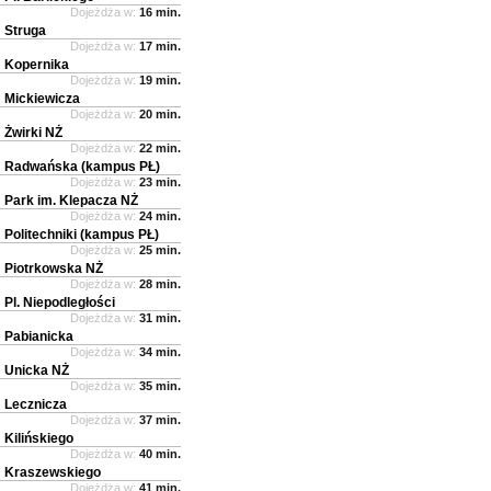
Dojeżdża w:
16 min.
Struga
Dojeżdża w:
17 min.
Kopernika
Dojeżdża w:
19 min.
Mickiewicza
Dojeżdża w:
20 min.
Żwirki NŻ
Dojeżdża w:
22 min.
Radwańska (kampus PŁ)
Dojeżdża w:
23 min.
Park im. Klepacza NŻ
Dojeżdża w:
24 min.
Politechniki (kampus PŁ)
Dojeżdża w:
25 min.
Piotrkowska NŻ
Dojeżdża w:
28 min.
Pl. Niepodległości
Dojeżdża w:
31 min.
Pabianicka
Dojeżdża w:
34 min.
Unicka NŻ
Dojeżdża w:
35 min.
Lecznicza
Dojeżdża w:
37 min.
Kilińskiego
Dojeżdża w:
40 min.
Kraszewskiego
Dojeżdża w:
41 min.