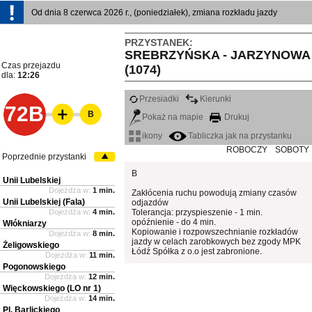
Od dnia 8 czerwca 2026 r., (poniedziałek), zmiana rozkładu jazdy
PRZYSTANEK:
SREBRZYŃSKA - JARZYNOWA
Czas przejazdu
(1074)
dla:
12:26
Przesiadki
Kierunki
72B
B
Pokaż na mapie
Drukuj
ikony
Tabliczka jak na przystanku
ROBOCZY
SOBOTY
Poprzednie przystanki
B
Unii Lubelskiej
Dojeżdża w:
1 min.
Zakłócenia ruchu powodują zmiany czasów
Unii Lubelskiej (Fala)
odjazdów
Dojeżdża w:
4 min.
Tolerancja: przyspieszenie - 1 min.
opóźnienie - do 4 min.
Włókniarzy
Kopiowanie i rozpowszechnianie rozkładów
Dojeżdża w:
8 min.
jazdy w celach zarobkowych bez zgody MPK
Żeligowskiego
Łódź Spółka z o.o jest zabronione.
Dojeżdża w:
11 min.
Pogonowskiego
Dojeżdża w:
12 min.
Więckowskiego (LO nr 1)
Dojeżdża w:
14 min.
Pl. Barlickiego