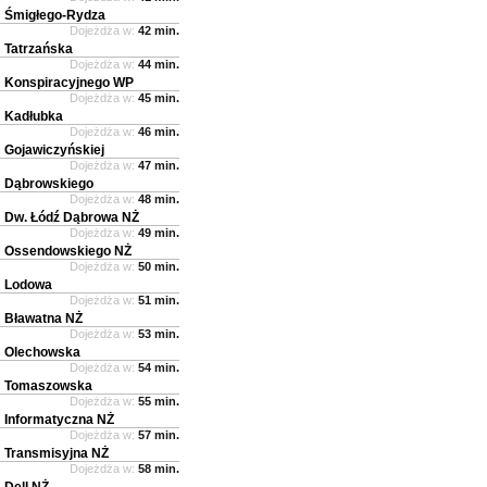
Śmigłego-Rydza
Dojeżdża w:
42 min.
Tatrzańska
Dojeżdża w:
44 min.
Konspiracyjnego WP
Dojeżdża w:
45 min.
Kadłubka
Dojeżdża w:
46 min.
Gojawiczyńskiej
Dojeżdża w:
47 min.
Dąbrowskiego
Dojeżdża w:
48 min.
Dw. Łódź Dąbrowa NŻ
Dojeżdża w:
49 min.
Ossendowskiego NŻ
Dojeżdża w:
50 min.
Lodowa
Dojeżdża w:
51 min.
Bławatna NŻ
Dojeżdża w:
53 min.
Olechowska
Dojeżdża w:
54 min.
Tomaszowska
Dojeżdża w:
55 min.
Informatyczna NŻ
Dojeżdża w:
57 min.
Transmisyjna NŻ
Dojeżdża w:
58 min.
Dell NŻ