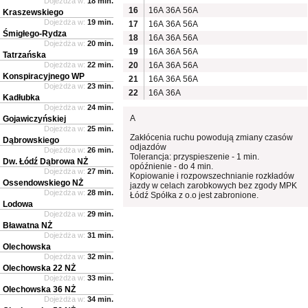
Dojeżdża w:
18 min.
16
16A
36A
56A
Kraszewskiego
Dojeżdża w:
19 min.
17
16A
36A
56A
Śmigłego-Rydza
18
16A
36A
56A
Dojeżdża w:
20 min.
19
16A
36A
56A
Tatrzańska
Dojeżdża w:
22 min.
20
16A
36A
56A
Konspiracyjnego WP
21
16A
36A
56A
Dojeżdża w:
23 min.
22
16A
36A
Kadłubka
Dojeżdża w:
24 min.
A
Gojawiczyńskiej
Dojeżdża w:
25 min.
Zakłócenia ruchu powodują zmiany czasów
Dąbrowskiego
odjazdów
Dojeżdża w:
26 min.
Tolerancja: przyspieszenie - 1 min.
Dw. Łódź Dąbrowa NŻ
opóźnienie - do 4 min.
Dojeżdża w:
27 min.
Kopiowanie i rozpowszechnianie rozkładów
Ossendowskiego NŻ
jazdy w celach zarobkowych bez zgody MPK
Dojeżdża w:
28 min.
Łódź Spółka z o.o jest zabronione.
Lodowa
Dojeżdża w:
29 min.
Bławatna NŻ
Dojeżdża w:
31 min.
Olechowska
Dojeżdża w:
32 min.
Olechowska 22 NŻ
Dojeżdża w:
33 min.
Olechowska 36 NŻ
Dojeżdża w:
34 min.