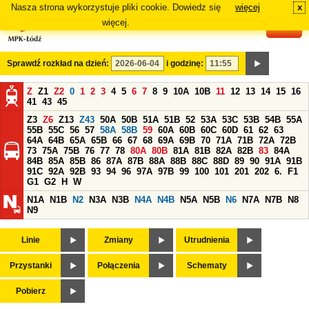
Nasza strona wykorzystuje pliki cookie. Dowiedz się
więcej
x
#
więcej.
Sprawdź rozkład na dzień:
i godzinę:
Z
Z1
Z2
0
1
2
3
4
5
6
7
8
9
10A
10B
11
12
13
14
15
16
41
43
45
Z3
Z6
Z13
Z43
50A
50B
51A
51B
52
53A
53C
53B
54B
55A
55B
55C
56
57
58A
58B
59
60A
60B
60C
60D
61
62
63
64A
64B
65A
65B
66
67
68
69A
69B
70
71A
71B
72A
72B
73
75A
75B
76
77
78
80A
80B
81A
81B
82A
82B
83
84A
84B
85A
85B
86
87A
87B
88A
88B
88C
88D
89
90
91A
91B
91C
92A
92B
93
94
96
97A
97B
99
100
101
201
202
6.
F1
G1
G2
H
W
N1A
N1B
N2
N3A
N3B
N4A
N4B
N5A
N5B
N6
N7A
N7B
N8
N9
Linie
Zmiany
Utrudnienia
Przystanki
Połączenia
Schematy
Pobierz