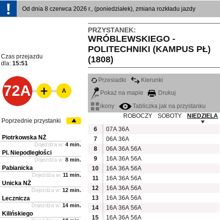
Od dnia 8 czerwca 2026 r., (poniedziałek), zmiana rozkładu jazdy
PRZYSTANEK:
WRÓBLEWSKIEGO -
POLITECHNIKI (KAMPUS PŁ)
Czas przejazdu
(1808)
dla:
15:51
Przesiadki
Kierunki
72A
A
Pokaż na mapie
Drukuj
ikony
Tabliczka jak na przystanku
ROBOCZY
SOBOTY
NIEDZIELA
Poprzednie przystanki
6
07A
36A
Piotrkowska NŻ
7
06A
36A
Dojeżdża w:
4 min.
8
06A
36A
56A
Pl. Niepodległości
9
16A
36A
56A
Dojeżdża w:
8 min.
Pabianicka
10
16A
36A
56A
Dojeżdża w:
11 min.
11
16A
36A
56A
Unicka NŻ
12
16A
36A
56A
Dojeżdża w:
12 min.
13
16A
36A
56A
Lecznicza
Dojeżdża w:
14 min.
14
16A
36A
56A
Kilińskiego
15
16A
36A
56A