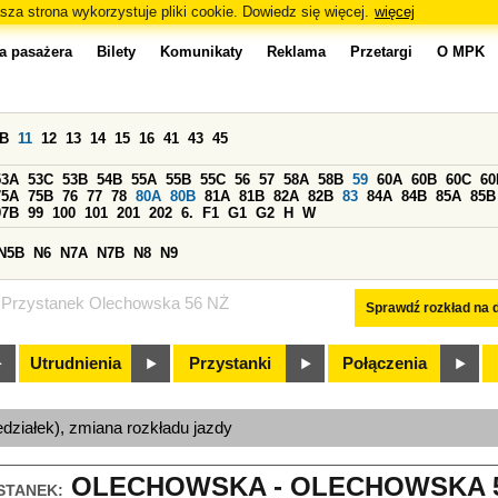
sza strona wykorzystuje pliki cookie. Dowiedz się więcej.
więcej
a pasażera
Bilety
Komunikaty
Reklama
Przetargi
O MPK
0B
11
12
13
14
15
16
41
43
45
53A
53C
53B
54B
55A
55B
55C
56
57
58A
58B
59
60A
60B
60C
60
75A
75B
76
77
78
80A
80B
81A
81B
82A
82B
83
84A
84B
85A
85B
97B
99
100
101
201
202
6.
F1
G1
G2
H
W
N5B
N6
N7A
N7B
N8
N9
Przystanek Olechowska 56 NŻ
Sprawdź rozkład na d
Utrudnienia
Przystanki
Połączenia
edziałek), zmiana rozkładu jazdy
OLECHOWSKA - OLECHOWSKA 56
STANEK: