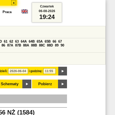
x
Czwartek
06-08-2026
Praca
19:24
D
61
62
63
64A
64B
65A
65B
66
67
86
87A
87B
88A
88B
88C
88D
89
90
zień:
i godzinę:
Schematy
Pobierz
 NŻ (1584)