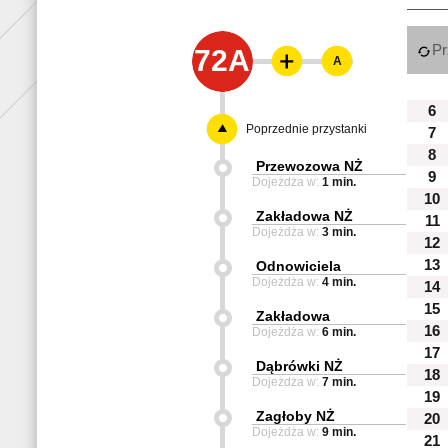
Pr
72A
A
6
Poprzednie przystanki
7
8
Przewozowa NŻ
9
Dojeżdża w:
1 min.
10
Zakładowa NŻ
11
Dojeżdża w:
3 min.
12
13
Odnowiciela
Dojeżdża w:
4 min.
14
15
Zakładowa
16
Dojeżdża w:
6 min.
17
Dąbrówki NŻ
18
Dojeżdża w:
7 min.
19
Zagłoby NŻ
20
Dojeżdża w:
9 min.
21