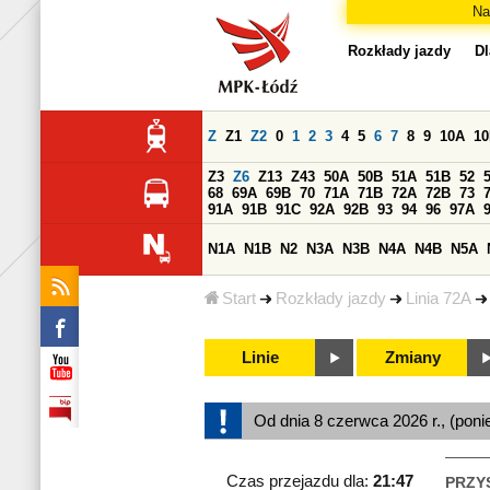
Na
Rozkłady jazdy
Dl
Z
Z1
Z2
0
1
2
3
4
5
6
7
8
9
10A
1
Z3
Z6
Z13
Z43
50A
50B
51A
51B
52
68
69A
69B
70
71A
71B
72A
72B
73
91A
91B
91C
92A
92B
93
94
96
97A
N1A
N1B
N2
N3A
N3B
N4A
N4B
N5A
Start
Rozkłady jazdy
Linia 72A
Linie
Zmiany
Od dnia 8 czerwca 2026 r., (poni
Czas przejazdu dla:
21:47
PRZY