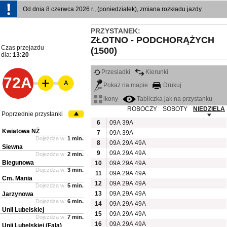
Od dnia 8 czerwca 2026 r., (poniedziałek), zmiana rozkładu jazdy
PRZYSTANEK:
ZŁOTNO - PODCHORĄŻYCH
Czas przejazdu
(1500)
dla:
13:20
Przesiadki
Kierunki
72A
A
Pokaż na mapie
Drukuj
ikony
Tabliczka jak na przystanku
ROBOCZY
SOBOTY
NIEDZIELA
Poprzednie przystanki
6
09A
39A
Kwiatowa NŻ
7
09A
39A
Dojeżdża w:
1 min.
8
09A
29A
49A
Siewna
9
09A
29A
49A
Dojeżdża w:
2 min.
Biegunowa
10
09A
29A
49A
Dojeżdża w:
3 min.
11
09A
29A
49A
Cm. Mania
12
09A
29A
49A
Dojeżdża w:
5 min.
13
09A
29A
49A
Jarzynowa
Dojeżdża w:
6 min.
14
09A
29A
49A
Unii Lubelskiej
15
09A
29A
49A
Dojeżdża w:
7 min.
16
09A
29A
49A
Unii Lubelskiej (Fala)