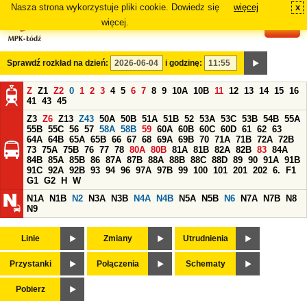
Nasza strona wykorzystuje pliki cookie. Dowiedz się
więcej
x
#
więcej.
Sprawdź rozkład na dzień:
i godzinę:
Z
Z1
Z2
0
1
2
3
4
5
6
7
8
9
10A
10B
11
12
13
14
15
16
41
43
45
Z3
Z6
Z13
Z43
50A
50B
51A
51B
52
53A
53C
53B
54B
55A
55B
55C
56
57
58A
58B
59
60A
60B
60C
60D
61
62
63
64A
64B
65A
65B
66
67
68
69A
69B
70
71A
71B
72A
72B
73
75A
75B
76
77
78
80A
80B
81A
81B
82A
82B
83
84A
84B
85A
85B
86
87A
87B
88A
88B
88C
88D
89
90
91A
91B
91C
92A
92B
93
94
96
97A
97B
99
100
101
201
202
6.
F1
G1
G2
H
W
N1A
N1B
N2
N3A
N3B
N4A
N4B
N5A
N5B
N6
N7A
N7B
N8
N9
Linie
Zmiany
Utrudnienia
Przystanki
Połączenia
Schematy
Pobierz