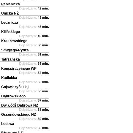
Pabianicka
Dojeżdża w:
42 min.
Unicka NŻ
Dojeżdża w:
43 min.
Lecznicza
Dojeżdża w:
45 min.
Kilińskiego
Dojeżdża w:
49 min.
Kraszewskiego
Dojeżdża w:
50 min.
Śmigłego-Rydza
Dojeżdża w:
51 min.
Tatrzańska
Dojeżdża w:
53 min.
Konspiracyjnego WP
Dojeżdża w:
54 min.
Kadłubka
Dojeżdża w:
55 min.
Gojawiczyńskiej
Dojeżdża w:
56 min.
Dąbrowskiego
Dojeżdża w:
57 min.
Dw. Łódź Dąbrowa NŻ
Dojeżdża w:
58 min.
Ossendowskiego NŻ
Dojeżdża w:
59 min.
Lodowa
Dojeżdża w:
60 min.
Bławatna NŻ