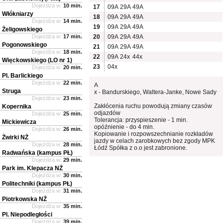
Dojeżdża w:
10 min.
17
09A
29A
49A
Włókniarzy
18
09A
29A
49A
Dojeżdża w:
14 min.
19
09A
29A
49A
Żeligowskiego
Dojeżdża w:
17 min.
20
09A
29A
49A
Pogonowskiego
21
09A
29A
49A
Dojeżdża w:
18 min.
22
09A
24x
44x
Więckowskiego (LO nr 1)
23
04x
Dojeżdża w:
20 min.
Pl. Barlickiego
Dojeżdża w:
22 min.
A
Struga
x - Bandurskiego, Waltera-Janke, Nowe Sady
Dojeżdża w:
23 min.
Zakłócenia ruchu powodują zmiany czasów
Kopernika
odjazdów
Dojeżdża w:
25 min.
Tolerancja: przyspieszenie - 1 min.
Mickiewicza
opóźnienie - do 4 min.
Dojeżdża w:
26 min.
Kopiowanie i rozpowszechnianie rozkładów
Żwirki NŻ
jazdy w celach zarobkowych bez zgody MPK
Dojeżdża w:
28 min.
Łódź Spółka z o.o jest zabronione.
Radwańska (kampus PŁ)
Dojeżdża w:
29 min.
Park im. Klepacza NŻ
Dojeżdża w:
30 min.
Politechniki (kampus PŁ)
Dojeżdża w:
31 min.
Piotrkowska NŻ
Dojeżdża w:
35 min.
Pl. Niepodległości
Dojeżdża w:
39 min.