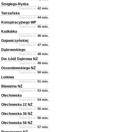
Śmigłego-Rydza
Dojeżdża w:
42 min.
Tatrzańska
Dojeżdża w:
44 min.
Konspiracyjnego WP
Dojeżdża w:
45 min.
Kadłubka
Dojeżdża w:
46 min.
Gojawiczyńskiej
Dojeżdża w:
47 min.
Dąbrowskiego
Dojeżdża w:
48 min.
Dw. Łódź Dąbrowa NŻ
Dojeżdża w:
49 min.
Ossendowskiego NŻ
Dojeżdża w:
50 min.
Lodowa
Dojeżdża w:
51 min.
Bławatna NŻ
Dojeżdża w:
53 min.
Olechowska
Dojeżdża w:
54 min.
Olechowska 22 NŻ
Dojeżdża w:
55 min.
Olechowska 36 NŻ
Dojeżdża w:
56 min.
Olechowska 56 NŻ
Dojeżdża w:
57 min.
Przewozowa NŻ