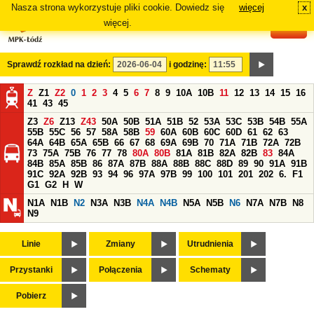
Nasza strona wykorzystuje pliki cookie. Dowiedz się
więcej
x
#
więcej.
Sprawdź rozkład na dzień:
i godzinę:
Z
Z1
Z2
0
1
2
3
4
5
6
7
8
9
10A
10B
11
12
13
14
15
16
41
43
45
Z3
Z6
Z13
Z43
50A
50B
51A
51B
52
53A
53C
53B
54B
55A
55B
55C
56
57
58A
58B
59
60A
60B
60C
60D
61
62
63
64A
64B
65A
65B
66
67
68
69A
69B
70
71A
71B
72A
72B
73
75A
75B
76
77
78
80A
80B
81A
81B
82A
82B
83
84A
84B
85A
85B
86
87A
87B
88A
88B
88C
88D
89
90
91A
91B
91C
92A
92B
93
94
96
97A
97B
99
100
101
201
202
6.
F1
G1
G2
H
W
N1A
N1B
N2
N3A
N3B
N4A
N4B
N5A
N5B
N6
N7A
N7B
N8
N9
Linie
Zmiany
Utrudnienia
Przystanki
Połączenia
Schematy
Pobierz