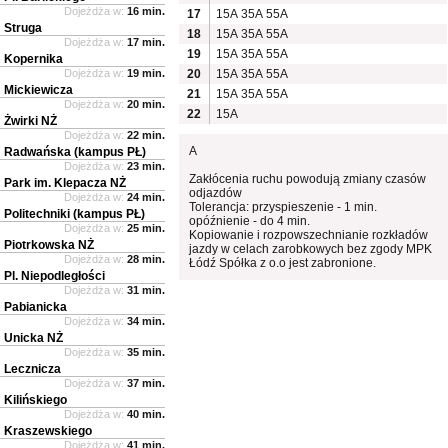
Dojeżdża w:
16 min.
17
15A
35A
55A
Struga
18
15A
35A
55A
Dojeżdża w:
17 min.
19
15A
35A
55A
Kopernika
Dojeżdża w:
19 min.
20
15A
35A
55A
Mickiewicza
21
15A
35A
55A
Dojeżdża w:
20 min.
22
15A
Żwirki NŻ
Dojeżdża w:
22 min.
A
Radwańska (kampus PŁ)
Dojeżdża w:
23 min.
Zakłócenia ruchu powodują zmiany czasów
Park im. Klepacza NŻ
odjazdów
Dojeżdża w:
24 min.
Tolerancja: przyspieszenie - 1 min.
Politechniki (kampus PŁ)
opóźnienie - do 4 min.
Dojeżdża w:
25 min.
Kopiowanie i rozpowszechnianie rozkładów
Piotrkowska NŻ
jazdy w celach zarobkowych bez zgody MPK
Dojeżdża w:
28 min.
Łódź Spółka z o.o jest zabronione.
Pl. Niepodległości
Dojeżdża w:
31 min.
Pabianicka
Dojeżdża w:
34 min.
Unicka NŻ
Dojeżdża w:
35 min.
Lecznicza
Dojeżdża w:
37 min.
Kilińskiego
Dojeżdża w:
40 min.
Kraszewskiego
Dojeżdża w:
41 min.