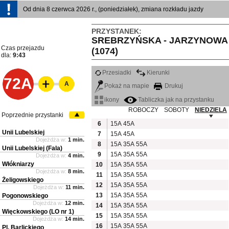
Od dnia 8 czerwca 2026 r., (poniedziałek), zmiana rozkładu jazdy
PRZYSTANEK:
SREBRZYŃSKA - JARZYNOWA
Czas przejazdu
(1074)
dla:
9:43
Przesiadki
Kierunki
72A
A
Pokaż na mapie
Drukuj
ikony
Tabliczka jak na przystanku
ROBOCZY
SOBOTY
NIEDZIELA
Poprzednie przystanki
6
15A
45A
Unii Lubelskiej
7
15A
45A
Dojeżdża w:
1 min.
8
15A
35A
55A
Unii Lubelskiej (Fala)
9
15A
35A
55A
Dojeżdża w:
4 min.
Włókniarzy
10
15A
35A
55A
Dojeżdża w:
8 min.
11
15A
35A
55A
Żeligowskiego
12
15A
35A
55A
Dojeżdża w:
11 min.
13
15A
35A
55A
Pogonowskiego
Dojeżdża w:
12 min.
14
15A
35A
55A
Więckowskiego (LO nr 1)
15
15A
35A
55A
Dojeżdża w:
14 min.
16
15A
35A
55A
Pl. Barlickiego