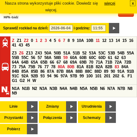
Nasza strona wykorzystuje pliki cookie. Dowiedz się
więcej
x
#
więcej.
Sprawdź rozkład na dzień:
i godzinę:
Z
Z1
Z2
0
1
2
3
4
5
6
7
8
9
10A
10B
11
12
13
14
15
16
41
43
45
Z3
Z6
Z13
Z43
50A
50B
51A
51B
52
53A
53C
53B
54B
55A
55B
55C
56
57
58A
58B
59
60A
60B
60C
60D
61
62
63
64A
64B
65A
65B
66
67
68
69A
69B
70
71A
71B
72A
72B
73
75A
75B
76
77
78
80A
80B
81A
81B
82A
82B
83
84A
84B
85A
85B
86
87A
87B
88A
88B
88C
88D
89
90
91A
91B
91C
92A
92B
93
94
96
97A
97B
99
100
101
201
202
6.
F1
G1
G2
H
W
N1A
N1B
N2
N3A
N3B
N4A
N4B
N5A
N5B
N6
N7A
N7B
N8
N9
Linie
Zmiany
Utrudnienia
Przystanki
Połączenia
Schematy
Pobierz