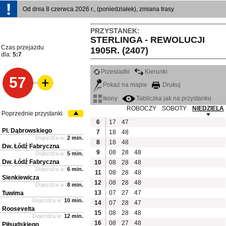
Od dnia 8 czerwca 2026 r., (poniedziałek), zmiana trasy
PRZYSTANEK:
STERLINGA - REWOLUCJI
Czas przejazdu
1905R. (2407)
dla:
5:7
Przesiadki
Kierunki
57
Pokaż na mapie
Drukuj
ikony
Tabliczka jak na przystanku
ROBOCZY
SOBOTY
NIEDZIELA
Poprzednie przystanki
6
17
47
Pl. Dąbrowskiego
7
18
48
Dojeżdża w:
2 min.
8
18
48
Dw. Łódź Fabryczna
9
08
28
48
Dojeżdża w:
5 min.
Dw. Łódź Fabryczna
10
08
28
48
Dojeżdża w:
6 min.
11
08
28
48
Sienkiewicza
12
08
28
48
Dojeżdża w:
8 min.
13
07
27
47
Tuwima
Dojeżdża w:
10 min.
14
07
28
47
Roosevelta
15
08
28
48
Dojeżdża w:
12 min.
16
08
27
48
Piłsudskiego