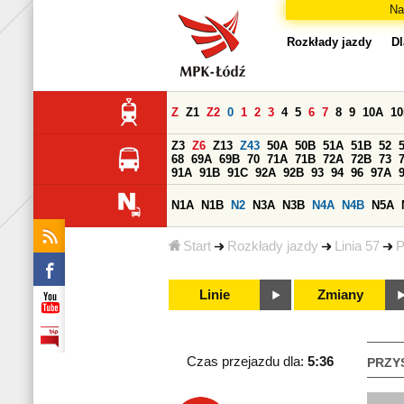
Na
Rozkłady jazdy
Dl
Z
Z1
Z2
0
1
2
3
4
5
6
7
8
9
10A
1
Z3
Z6
Z13
Z43
50A
50B
51A
51B
52
68
69A
69B
70
71A
71B
72A
72B
73
91A
91B
91C
92A
92B
93
94
96
97A
N1A
N1B
N2
N3A
N3B
N4A
N4B
N5A
Start
Rozkłady jazdy
Linia 57
P
Linie
Zmiany
Czas przejazdu dla:
5:36
PRZY