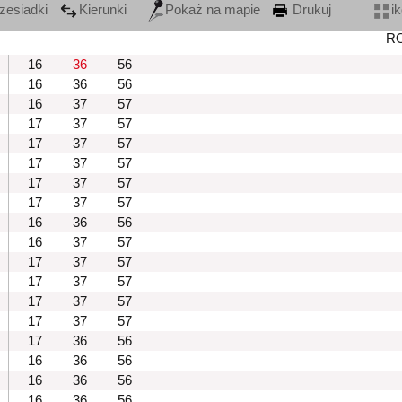
zesiadki
Kierunki
Pokaż na mapie
Drukuj
i
R
16
36
56
16
36
56
16
37
57
17
37
57
17
37
57
17
37
57
17
37
57
17
37
57
16
36
56
16
37
57
17
37
57
17
37
57
17
37
57
17
37
57
17
36
56
16
36
56
16
36
56
16
36
56