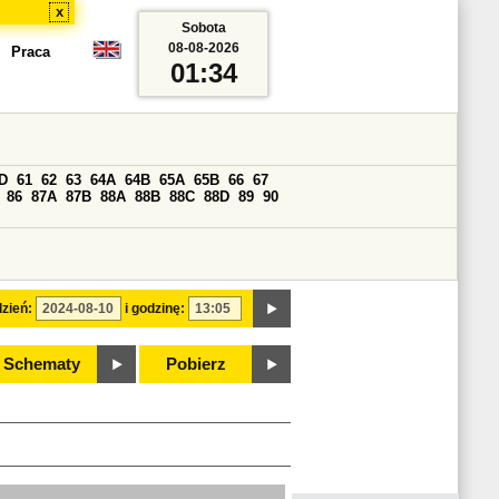
x
Sobota
08-08-2026
Praca
01:34
D
61
62
63
64A
64B
65A
65B
66
67
86
87A
87B
88A
88B
88C
88D
89
90
zień:
i godzinę:
Schematy
Pobierz