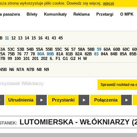
sza strona wykorzystuje pliki cookie. Dowiedz się więcej.
więcej
a pasażera
Bilety
Komunikaty
Reklama
Przetargi
O MPK
0B
11
12
13
14
15
16
41
43
45
53A
53C
53B
54B
55A
55B
55C
56
57
58A
58B
59
60A
60B
60C
60
75A
75B
76
77
78
80A
80B
81A
81B
82A
82B
83
84A
84B
85A
85B
97B
99
100
101
201
202
6.
F1
G1
G2
H
W
N5B
N6
N7A
N7B
N8
N9
rzystanek Włókniarzy
Sprawdź rozkład na d
Utrudnienia
Przystanki
Połączenia
LUTOMIERSKA - WŁÓKNIARZY (2
STANEK: