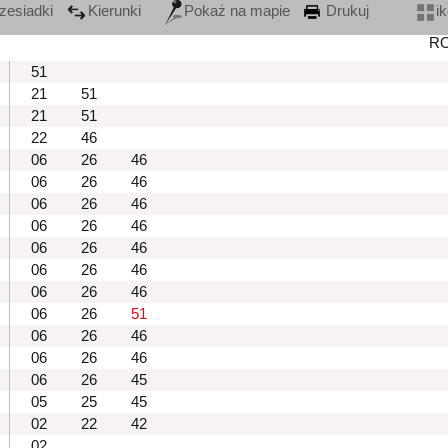
zesiadki
Kierunki
Pokaż na mapie
Drukuj
i
R
51
21
51
21
51
22
46
06
26
46
06
26
46
06
26
46
06
26
46
06
26
46
06
26
46
06
26
46
06
26
51
06
26
46
06
26
46
06
26
45
05
25
45
02
22
42
02