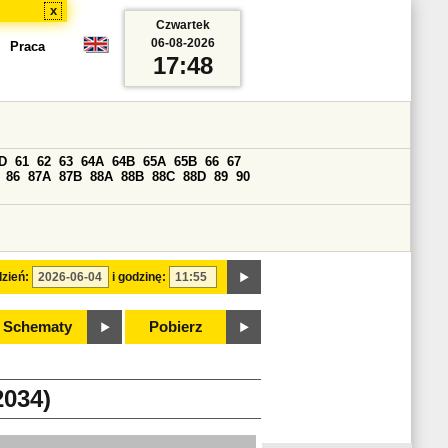
x
Czwartek
06-08-2026
Praca
17:48
D
61
62
63
64A
64B
65A
65B
66
67
86
87A
87B
88A
88B
88C
88D
89
90
zień:
i godzinę:
Schematy
Pobierz
034)