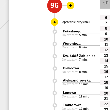
Pr
96
6
Poprzednie przystanki
7
8
Pułaskiego
9
Dojeżdża w:
5 min.
10
Woronicza
11
Dojeżdża w:
6 min.
12
13
Dw. Łódź Żabieniec
Dojeżdża w:
7 min.
14
15
Bielicowa
16
Dojeżdża w:
8 min.
17
Aleksandrowska
18
Dojeżdża w:
10 min.
19
Łanowa
20
Dojeżdża w:
11 min.
21
22
Traktorowa
Dojeżdża w:
12 min.
23