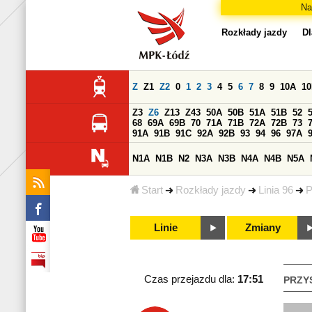
Na
Rozkłady jazdy
Dl
Z
Z1
Z2
0
1
2
3
4
5
6
7
8
9
10A
1
Z3
Z6
Z13
Z43
50A
50B
51A
51B
52
68
69A
69B
70
71A
71B
72A
72B
73
91A
91B
91C
92A
92B
93
94
96
97A
N1A
N1B
N2
N3A
N3B
N4A
N4B
N5A
Start
Rozkłady jazdy
Linia 96
P
Linie
Zmiany
Czas przejazdu dla:
17:51
PRZY