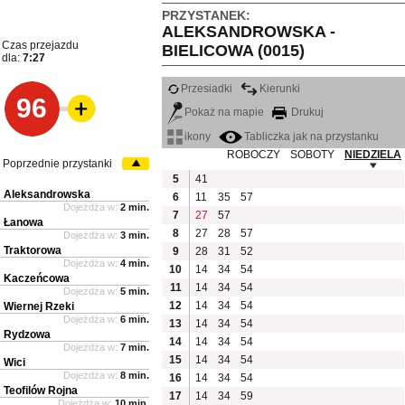
PRZYSTANEK:
ALEKSANDROWSKA -
Czas przejazdu
BIELICOWA (0015)
dla:
7:27
Przesiadki
Kierunki
96
Pokaż na mapie
Drukuj
ikony
Tabliczka jak na przystanku
ROBOCZY
SOBOTY
NIEDZIELA
Poprzednie przystanki
5
41
Aleksandrowska
6
11
35
57
Dojeżdża w:
2 min.
7
27
57
Łanowa
8
27
28
57
Dojeżdża w:
3 min.
Traktorowa
9
28
31
52
Dojeżdża w:
4 min.
10
14
34
54
Kaczeńcowa
11
14
34
54
Dojeżdża w:
5 min.
12
14
34
54
Wiernej Rzeki
Dojeżdża w:
6 min.
13
14
34
54
Rydzowa
14
14
34
54
Dojeżdża w:
7 min.
15
14
34
54
Wici
Dojeżdża w:
8 min.
16
14
34
54
Teofilów Rojna
17
14
34
59
Dojeżdża w:
10 min.