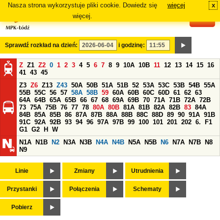
Nasza strona wykorzystuje pliki cookie. Dowiedz się
więcej
x
#
więcej.
Sprawdź rozkład na dzień:
i godzinę:
Z
Z1
Z2
0
1
2
3
4
5
6
7
8
9
10A
10B
11
12
13
14
15
16
41
43
45
Z3
Z6
Z13
Z43
50A
50B
51A
51B
52
53A
53C
53B
54B
55A
55B
55C
56
57
58A
58B
59
60A
60B
60C
60D
61
62
63
64A
64B
65A
65B
66
67
68
69A
69B
70
71A
71B
72A
72B
73
75A
75B
76
77
78
80A
80B
81A
81B
82A
82B
83
84A
84B
85A
85B
86
87A
87B
88A
88B
88C
88D
89
90
91A
91B
91C
92A
92B
93
94
96
97A
97B
99
100
101
201
202
6.
F1
G1
G2
H
W
N1A
N1B
N2
N3A
N3B
N4A
N4B
N5A
N5B
N6
N7A
N7B
N8
N9
Linie
Zmiany
Utrudnienia
Przystanki
Połączenia
Schematy
Pobierz