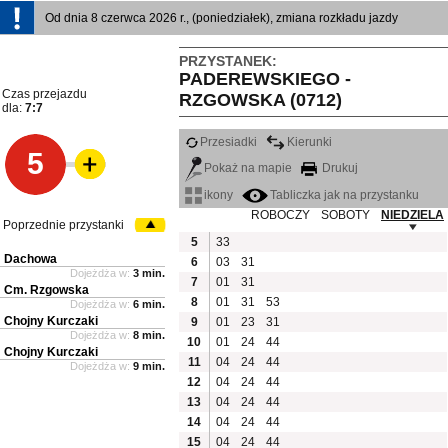
Od dnia 8 czerwca 2026 r., (poniedziałek), zmiana rozkładu jazdy
PRZYSTANEK:
PADEREWSKIEGO -
Czas przejazdu
RZGOWSKA (0712)
dla:
7:7
Przesiadki
Kierunki
5
Pokaż na mapie
Drukuj
ikony
Tabliczka jak na przystanku
ROBOCZY
SOBOTY
NIEDZIELA
Poprzednie przystanki
5
33
Dachowa
6
03
31
Dojeżdża w:
3 min.
7
01
31
Cm. Rzgowska
8
01
31
53
Dojeżdża w:
6 min.
Chojny Kurczaki
9
01
23
31
Dojeżdża w:
8 min.
10
01
24
44
Chojny Kurczaki
11
04
24
44
Dojeżdża w:
9 min.
12
04
24
44
13
04
24
44
14
04
24
44
15
04
24
44