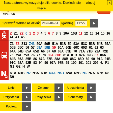
Nasza strona wykorzystuje pliki cookie. Dowiedz się
więcej
x
#
więcej.
Sprawdź rozkład na dzień:
i godzinę:
Z
Z1
Z2
0
1
2
3
4
5
6
7
8
9
10A
10B
11
12
13
14
15
16
41
43
45
Z3
Z6
Z13
Z43
50A
50B
51A
51B
52
53A
53C
53B
54B
55A
55B
55C
56
57
58A
58B
59
60A
60B
60C
60D
61
62
63
64A
64B
65A
65B
66
67
68
69A
69B
70
71A
71B
72A
72B
73
75A
75B
76
77
78
80A
80B
81A
81B
82A
82B
83
84A
84B
85A
85B
86
87A
87B
88A
88B
88C
88D
89
90
91A
91B
91C
92A
92B
93
94
96
97A
97B
99
100
101
201
202
6.
F1
G1
G2
H
W
N1A
N1B
N2
N3A
N3B
N4A
N4B
N5A
N5B
N6
N7A
N7B
N8
N9
Linie
Zmiany
Utrudnienia
Przystanki
Połączenia
Schematy
Pobierz