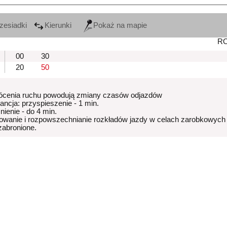
zesiadki
Kierunki
Pokaż na mapie
R
00
30
20
50
ócenia ruchu powodują zmiany czasów odjazdów
rancja: przyspieszenie - 1 min.
nienie - do 4 min.
owanie i rozpowszechnianie rozkładów jazdy w celach zarobkowych
 zabronione.