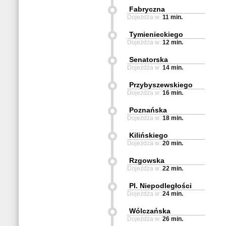
Fabryczna
Dojeżdża w:
11 min.
Tymienieckiego
Dojeżdża w:
12 min.
Senatorska
Dojeżdża w:
14 min.
Przybyszewskiego
Dojeżdża w:
16 min.
Poznańska
Dojeżdża w:
18 min.
Kilińskiego
Dojeżdża w:
20 min.
Rzgowska
Dojeżdża w:
22 min.
Pl. Niepodległości
Dojeżdża w:
24 min.
Wólczańska
Dojeżdża w:
26 min.