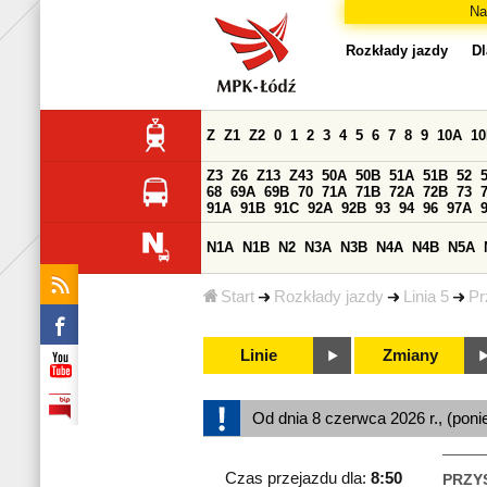
Na
Rozkłady jazdy
Dl
Z
Z1
Z2
0
1
2
3
4
5
6
7
8
9
10A
1
Z3
Z6
Z13
Z43
50A
50B
51A
51B
52
68
69A
69B
70
71A
71B
72A
72B
73
91A
91B
91C
92A
92B
93
94
96
97A
N1A
N1B
N2
N3A
N3B
N4A
N4B
N5A
Start
Rozkłady jazdy
Linia 5
Pr
Linie
Zmiany
Od dnia 8 czerwca 2026 r., (poni
Czas przejazdu dla:
8:50
PRZY