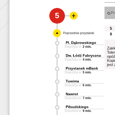
Pr
5
5
Poprzednie przystanki
8
Pl. Dąbrowskiego
Dojeżdża w:
2 min.
Zakł
Tole
Dw. Łódź Fabryczna
opóź
Dojeżdża w:
4 min.
Kopi
jest
Przystanek mBank
Dojeżdża w:
5 min.
Tuwima
Dojeżdża w:
6 min.
Nawrot
Dojeżdża w:
7 min.
Piłsudskiego
Dojeżdża w:
9 min.