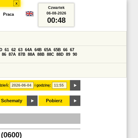
x
Czwartek
06-08-2026
Praca
00:48
D
61
62
63
64A
64B
65A
65B
66
67
86
87A
87B
88A
88B
88C
88D
89
90
zień:
i godzinę:
Schematy
Pobierz
0600)