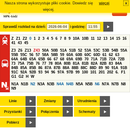
Nasza strona wykorzystuje pliki cookie. Dowiedz się
więcej
x
#
więcej.
Sprawdź rozkład na dzień:
i godzinę:
Z
Z1
Z2
0
1
2
3
4
5
6
7
8
9
10A
10B
11
12
13
14
15
16
41
43
45
Z3
Z6
Z13
Z43
50A
50B
51A
51B
52
53A
53C
53B
54B
55A
55B
55C
56
57
58A
58B
59
60A
60B
60C
60D
61
62
63
64A
64B
65A
65B
66
67
68
69A
69B
70
71A
71B
72A
72B
73
75A
75B
76
77
78
80A
80B
81A
81B
82A
82B
83
84A
84B
85A
85B
86
87A
87B
88A
88B
88C
88D
89
90
91A
91B
91C
92A
92B
93
94
96
97A
97B
99
100
101
201
202
6.
F1
G1
G2
H
W
N1A
N1B
N2
N3A
N3B
N4A
N4B
N5A
N5B
N6
N7A
N7B
N8
N9
Linie
Zmiany
Utrudnienia
Przystanki
Połączenia
Schematy
Pobierz