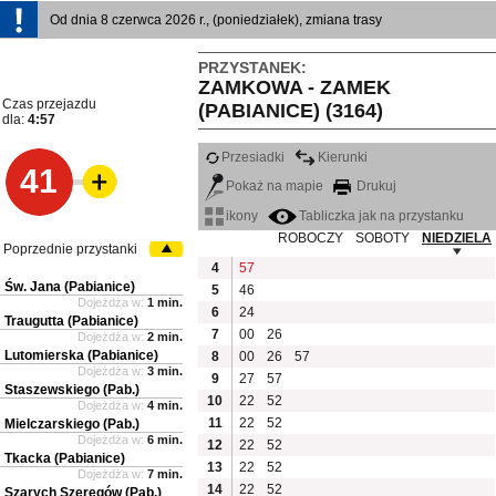
Od dnia 8 czerwca 2026 r., (poniedziałek), zmiana trasy
PRZYSTANEK:
ZAMKOWA - ZAMEK
Czas przejazdu
(PABIANICE) (3164)
dla:
4:57
Przesiadki
Kierunki
41
Pokaż na mapie
Drukuj
ikony
Tabliczka jak na przystanku
ROBOCZY
SOBOTY
NIEDZIELA
Poprzednie przystanki
4
57
Św. Jana (Pabianice)
5
46
Dojeżdża w:
1 min.
6
24
Traugutta (Pabianice)
7
00
26
Dojeżdża w:
2 min.
Lutomierska (Pabianice)
8
00
26
57
Dojeżdża w:
3 min.
9
27
57
Staszewskiego (Pab.)
10
22
52
Dojeżdża w:
4 min.
11
22
52
Mielczarskiego (Pab.)
Dojeżdża w:
6 min.
12
22
52
Tkacka (Pabianice)
13
22
52
Dojeżdża w:
7 min.
14
22
52
Szarych Szeregów (Pab.)