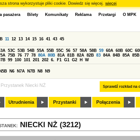
sza strona wykorzystuje pliki cookie. Dowiedz się więcej.
więcej
a pasażera
Bilety
Komunikaty
Reklama
Przetargi
O MPK
0B
11
12
13
14
15
16
41
43
45
53A
53C
53B
54B
55A
55B
55C
56
57
58A
58B
59
60A
60B
60C
60
75A
75B
76
77
78
80A
80B
81A
81B
82A
82B
83
84A
84B
85A
85B
97B
99
100
101
201
202
6.
F1
G1
G2
H
W
N5B
N6
N7A
N7B
N8
N9
Przystanek Niecki NŻ
Sprawdź rozkład na d
Utrudnienia
Przystanki
Połączenia
NIECKI NŻ (3212)
STANEK: