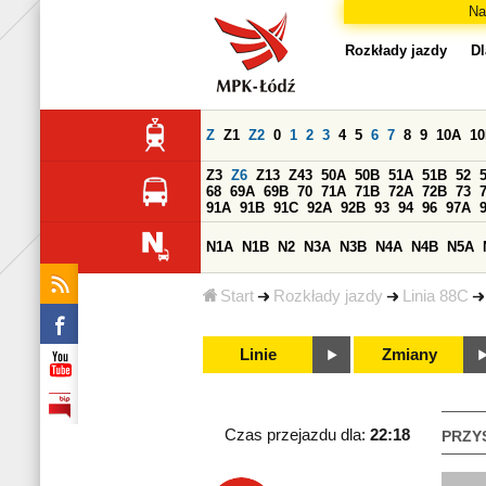
Na
Rozkłady jazdy
Dl
Z
Z1
Z2
0
1
2
3
4
5
6
7
8
9
10A
1
Z3
Z6
Z13
Z43
50A
50B
51A
51B
52
68
69A
69B
70
71A
71B
72A
72B
73
91A
91B
91C
92A
92B
93
94
96
97A
N1A
N1B
N2
N3A
N3B
N4A
N4B
N5A
Start
Rozkłady jazdy
Linia 88C
Linie
Zmiany
Czas przejazdu dla:
22:18
PRZY