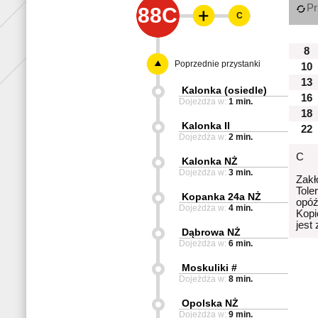
Pr
88C
C
8
Poprzednie przystanki
10
13
Kalonka (osiedle)
16
Dojeżdża w:
1 min.
18
Kalonka II
22
Dojeżdża w:
2 min.
C
Kalonka NŻ
Dojeżdża w:
3 min.
Zakł
Tole
Kopanka 24a NŻ
opóź
Dojeżdża w:
4 min.
Kopi
jest
Dąbrowa NŻ
Dojeżdża w:
6 min.
Moskuliki #
Dojeżdża w:
8 min.
Opolska NŻ
Dojeżdża w:
9 min.