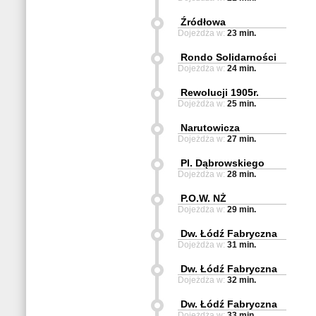
Źródłowa
Dojeżdża w:
23 min.
Rondo Solidarności
Dojeżdża w:
24 min.
Rewolucji 1905r.
Dojeżdża w:
25 min.
Narutowicza
Dojeżdża w:
27 min.
Pl. Dąbrowskiego
Dojeżdża w:
28 min.
P.O.W. NŻ
Dojeżdża w:
29 min.
Dw. Łódź Fabryczna
Dojeżdża w:
31 min.
Dw. Łódź Fabryczna
Dojeżdża w:
32 min.
Dw. Łódź Fabryczna
Dojeżdża w:
33 min.