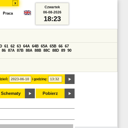
x
Czwartek
06-08-2026
Praca
18:23
D
61
62
63
64A
64B
65A
65B
66
67
86
87A
87B
88A
88B
88C
88D
89
90
zień:
i godzinę:
Schematy
Pobierz