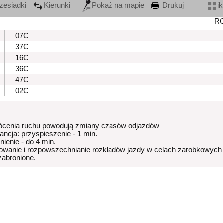
zesiadki
Kierunki
Pokaż na mapie
Drukuj
i
R
07C
37C
16C
36C
47C
02C
ócenia ruchu powodują zmiany czasów odjazdów
rancja: przyspieszenie - 1 min.
nienie - do 4 min.
owanie i rozpowszechnianie rozkładów jazdy w celach zarobkowych
 zabronione.