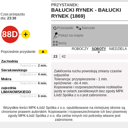
PRZYSTANEK:
BAŁUCKI RYNEK - BAŁUCKI
Czas przejazdu
RYNEK (1869)
dla:
23:30
Przesiadki
Kierunki
88D
Pokaż na mapie
ikony
ROBOCZY
SOBOTY
NIEDZIELA
Poprzednie przystanki
23
42
Zachodnia
Dojeżdża w:
2 min.
Sierakowskiego
Zakłócenia ruchu powodują zmiany czasów
Dojeżdża w:
4 min.
odjazdów
Mokra
Tolerancja: przyspieszenie - 1 min.
opóźnienie - do 4 min.
Dojeżdża w:
6 min.
Kopiowanie i rozpowszechnianie rozkładów
zajezdnia
jazdy w celach zarobkowych bez zgody MPK
LIMANOWSKIEGO
Łódź Spółka z o.o jest zabronione.
Dojeżdża w:
6 min.
Wszystkie treści MPK-Łódź Spółka z o.o. opublikowane na niniejszej stronie są
chronione prawem autorskim. Kopiowanie i rozpowszechnianie ich bez pisemnej
zgody MPK-Łódź Spółka z o.o. dla celów innych niż potrzeby własne jest
zabronione.