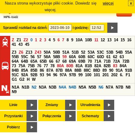
Nasza strona wykorzystuje pliki cookie. Dowiedz się
więcej
x
#
więcej.
Sprawdź rozkład na dzień:
i godzinę:
Z
Z1
Z2
0
1
2
3
4
5
6
7
8
9
10A
10B
11
12
13
14
15
16
41
43
45
Z3
Z6
Z13
Z43
50A
50B
51A
51B
52
53A
53C
53B
54B
55A
55B
55C
56
57
58A
58B
59
60A
60B
60C
60D
61
62
63
64A
64B
65A
65B
66
67
68
69A
69B
70
71A
71B
72A
72B
73
75A
75B
76
77
78
80A
80B
81A
81B
82A
82B
83
84A
84B
85A
85B
86
87A
87B
88A
88B
88C
88D
89
90
91A
91B
91C
92A
92B
93
94
96
97A
97B
99
100
101
201
202
6.
F1
G1
G2
H
W
N1A
N1B
N2
N3A
N3B
N4A
N4B
N5A
N5B
N6
N7A
N7B
N8
N9
Linie
Zmiany
Utrudnienia
Przystanki
Połączenia
Schematy
Pobierz