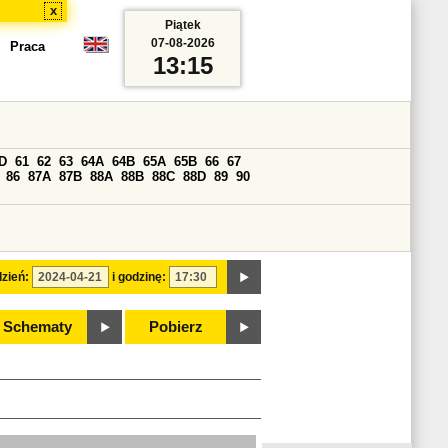
x
Piątek
07-08-2026
Praca
13:15
D
61
62
63
64A
64B
65A
65B
66
67
86
87A
87B
88A
88B
88C
88D
89
90
zień:
i godzinę:
Schematy
Pobierz