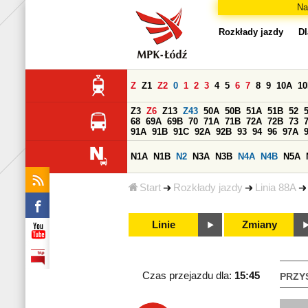
Na
Rozkłady jazdy
Dl
Z
Z1
Z2
0
1
2
3
4
5
6
7
8
9
10A
1
Z3
Z6
Z13
Z43
50A
50B
51A
51B
52
68
69A
69B
70
71A
71B
72A
72B
73
91A
91B
91C
92A
92B
93
94
96
97A
N1A
N1B
N2
N3A
N3B
N4A
N4B
N5A
Start
Rozkłady jazdy
Linia 88A
Linie
Zmiany
Czas przejazdu dla:
15:45
PRZY