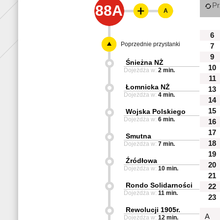
Pr
88A
A
6
Poprzednie przystanki
7
9
Śnieżna NŻ
10
Dojeżdża w:
2 min.
11
Łomnicka NŻ
13
Dojeżdża w:
4 min.
14
15
Wojska Polskiego
Dojeżdża w:
6 min.
16
17
Smutna
18
Dojeżdża w:
7 min.
19
Źródłowa
20
Dojeżdża w:
10 min.
21
Rondo Solidarności
22
Dojeżdża w:
11 min.
23
Rewolucji 1905r.
A
Dojeżdża w:
12 min.