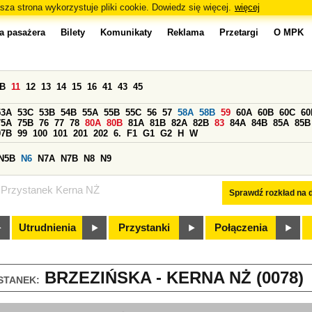
sza strona wykorzystuje pliki cookie. Dowiedz się więcej.
więcej
a pasażera
Bilety
Komunikaty
Reklama
Przetargi
O MPK
0B
11
12
13
14
15
16
41
43
45
53A
53C
53B
54B
55A
55B
55C
56
57
58A
58B
59
60A
60B
60C
60
75A
75B
76
77
78
80A
80B
81A
81B
82A
82B
83
84A
84B
85A
85B
97B
99
100
101
201
202
6.
F1
G1
G2
H
W
N5B
N6
N7A
N7B
N8
N9
Przystanek Kerna NŻ
Sprawdź rozkład na d
Utrudnienia
Przystanki
Połączenia
BRZEZIŃSKA - KERNA NŻ (0078)
STANEK: