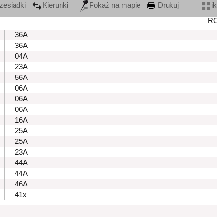
zesiadki
Kierunki
Pokaż na mapie
Drukuj
i
R
36A
36A
04A
23A
56A
06A
06A
06A
16A
25A
25A
23A
44A
44A
46A
41x