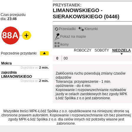
PRZYSTANEK:
LIMANOWSKIEGO -
Czas przejazdu
SIERAKOWSKIEGO (0446)
dla:
23:46
Przesiadki
Kierunki
88A
Pokaż na mapie
ikony
ROBOCZY
SOBOTY
NIEDZIELA
Poprzednie przystanki
0
00
Mokra
Dojeżdża w:
2 min.
zajezdnia
Zakłócenia ruchu powodują zmiany czasów
LIMANOWSKIEGO
odjazdów
Dojeżdża w:
2 min.
Tolerancja: przyspieszenie - 1 min.
opóźnienie - do 4 min.
Kopiowanie i rozpowszechnianie rozkładów
jazdy w celach zarobkowych bez zgody MPK
Łódź Spółka z o.o jest zabronione.
Wszystkie treści MPK-Łódź Spółka z o.o. opublikowane na niniejszej stronie są
chronione prawem autorskim. Kopiowanie i rozpowszechnianie ich bez pisemnej
zgody MPK-Łódź Spółka z o.o. dla celów innych niż potrzeby własne jest
zabronione.