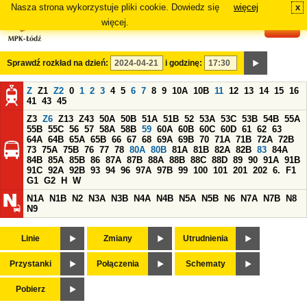
Nasza strona wykorzystuje pliki cookie. Dowiedz się
więcej
x
#
więcej.
Sprawdź rozkład na dzień:
i godzinę:
Z
Z1
Z2
0
1
2
3
4
5
6
7
8
9
10A
10B
11
12
13
14
15
16
41
43
45
Z3
Z6
Z13
Z43
50A
50B
51A
51B
52
53A
53C
53B
54B
55A
55B
55C
56
57
58A
58B
59
60A
60B
60C
60D
61
62
63
64A
64B
65A
65B
66
67
68
69A
69B
70
71A
71B
72A
72B
73
75A
75B
76
77
78
80A
80B
81A
81B
82A
82B
83
84A
84B
85A
85B
86
87A
87B
88A
88B
88C
88D
89
90
91A
91B
91C
92A
92B
93
94
96
97A
97B
99
100
101
201
202
6.
F1
G1
G2
H
W
N1A
N1B
N2
N3A
N3B
N4A
N4B
N5A
N5B
N6
N7A
N7B
N8
N9
Linie
Zmiany
Utrudnienia
Przystanki
Połączenia
Schematy
Pobierz