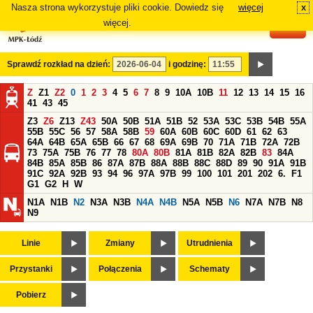
Nasza strona wykorzystuje pliki cookie. Dowiedz się
więcej
x
#
więcej.
Sprawdź rozkład na dzień:
i godzinę:
Z
Z1
Z2
0
1
2
3
4
5
6
7
8
9
10A
10B
11
12
13
14
15
16
41
43
45
Z3
Z6
Z13
Z43
50A
50B
51A
51B
52
53A
53C
53B
54B
55A
55B
55C
56
57
58A
58B
59
60A
60B
60C
60D
61
62
63
64A
64B
65A
65B
66
67
68
69A
69B
70
71A
71B
72A
72B
73
75A
75B
76
77
78
80A
80B
81A
81B
82A
82B
83
84A
84B
85A
85B
86
87A
87B
88A
88B
88C
88D
89
90
91A
91B
91C
92A
92B
93
94
96
97A
97B
99
100
101
201
202
6.
F1
G1
G2
H
W
N1A
N1B
N2
N3A
N3B
N4A
N4B
N5A
N5B
N6
N7A
N7B
N8
N9
Linie
Zmiany
Utrudnienia
Przystanki
Połączenia
Schematy
Pobierz