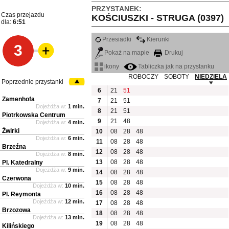
PRZYSTANEK:
Czas przejazdu
KOŚCIUSZKI - STRUGA (0397)
dla:
6:51
Przesiadki
Kierunki
3
Pokaż na mapie
Drukuj
ikony
Tabliczka jak na przystanku
ROBOCZY
SOBOTY
NIEDZIELA
Poprzednie przystanki
6
21
51
Zamenhofa
7
21
51
Dojeżdża w:
1 min.
8
21
51
Piotrkowska Centrum
9
21
48
Dojeżdża w:
4 min.
Żwirki
10
08
28
48
Dojeżdża w:
6 min.
11
08
28
48
Brzeźna
12
08
28
48
Dojeżdża w:
8 min.
13
08
28
48
Pl. Katedralny
Dojeżdża w:
9 min.
14
08
28
48
Czerwona
15
08
28
48
Dojeżdża w:
10 min.
16
08
28
48
Pl. Reymonta
Dojeżdża w:
12 min.
17
08
28
48
Brzozowa
18
08
28
48
Dojeżdża w:
13 min.
19
08
28
48
Kilińskiego