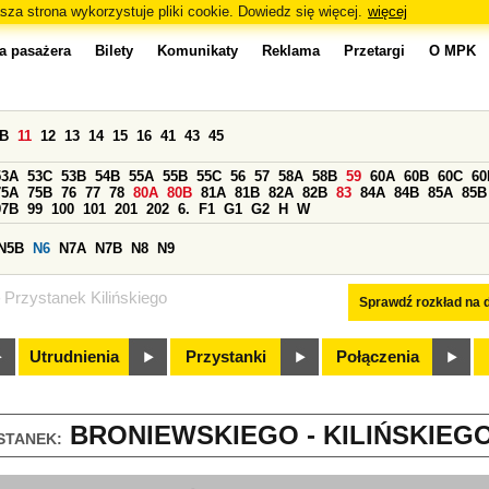
sza strona wykorzystuje pliki cookie. Dowiedz się więcej.
więcej
a pasażera
Bilety
Komunikaty
Reklama
Przetargi
O MPK
0B
11
12
13
14
15
16
41
43
45
53A
53C
53B
54B
55A
55B
55C
56
57
58A
58B
59
60A
60B
60C
60
75A
75B
76
77
78
80A
80B
81A
81B
82A
82B
83
84A
84B
85A
85B
97B
99
100
101
201
202
6.
F1
G1
G2
H
W
N5B
N6
N7A
N7B
N8
N9
Przystanek Kilińskiego
Sprawdź rozkład na d
Utrudnienia
Przystanki
Połączenia
BRONIEWSKIEGO - KILIŃSKIEGO 
STANEK: