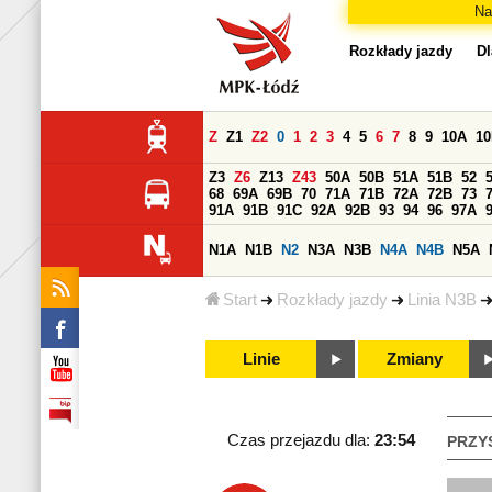
Na
Rozkłady jazdy
Dl
Z
Z1
Z2
0
1
2
3
4
5
6
7
8
9
10A
1
Z3
Z6
Z13
Z43
50A
50B
51A
51B
52
68
69A
69B
70
71A
71B
72A
72B
73
91A
91B
91C
92A
92B
93
94
96
97A
N1A
N1B
N2
N3A
N3B
N4A
N4B
N5A
Start
Rozkłady jazdy
Linia N3B
Linie
Zmiany
Czas przejazdu dla:
23:54
PRZY