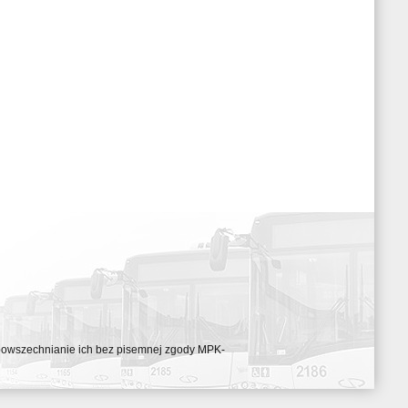
ozpowszechnianie ich bez pisemnej zgody MPK-