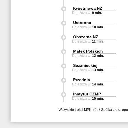
Kwietniowa NŻ
Dojeżdża w:
9 min.
Ustronna
Dojeżdża w:
10 min.
Obszerna NŻ
Dojeżdża w:
11 min.
Matek Polskich
Dojeżdża w:
12 min.
Sczanieckiej
Dojeżdża w:
13 min.
Przednia
Dojeżdża w:
14 min.
Instytut CZMP
Dojeżdża w:
15 min.
Wszystkie treści MPK-Łódź Spółka z o.o. op