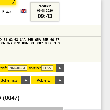
x
Niedziela
09-08-2026
Praca
09:43
D
61
62
63
64A
64B
65A
65B
66
67
86
87A
87B
88A
88B
88C
88D
89
90
zień:
i godzinę:
Schematy
Pobierz
(0047)