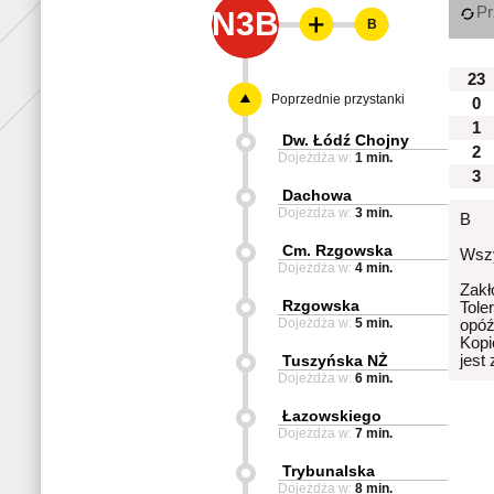
Pr
N3B
B
23
Poprzednie przystanki
0
1
Dw. Łódź Chojny
2
Dojeżdża w:
1 min.
3
Dachowa
Dojeżdża w:
3 min.
B
Cm. Rzgowska
Wszy
Dojeżdża w:
4 min.
Zakł
Rzgowska
Tole
Dojeżdża w:
5 min.
opóź
Kopi
Tuszyńska NŻ
jest
Dojeżdża w:
6 min.
Łazowskiego
Dojeżdża w:
7 min.
Trybunalska
Dojeżdża w:
8 min.