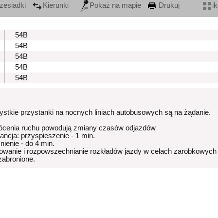
zesiadki
Kierunki
Pokaż na mapie
Drukuj
i
54B
54B
54B
54B
54B
stkie przystanki na nocnych liniach autobusowych są na żądanie.
ócenia ruchu powodują zmiany czasów odjazdów
rancja: przyspieszenie - 1 min.
nienie - do 4 min.
owanie i rozpowszechnianie rozkładów jazdy w celach zarobkowych
 zabronione.