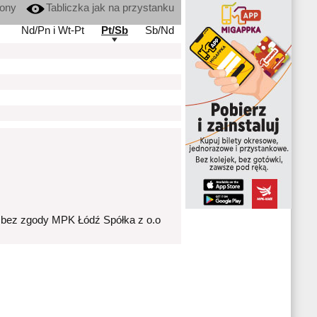
kony
Tabliczka jak na przystanku
Nd/Pn i Wt-Pt
Pt/Sb
Sb/Nd
 bez zgody MPK Łódź Spółka z o.o