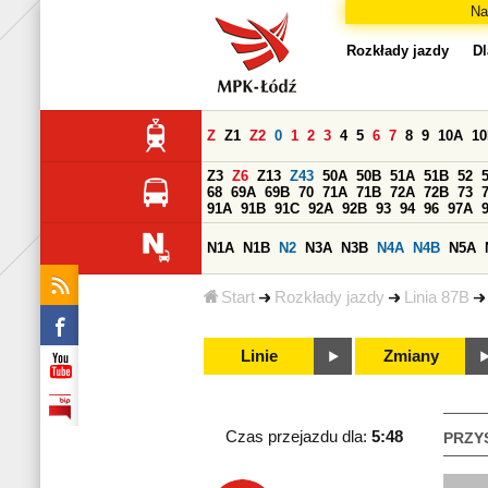
Na
Rozkłady jazdy
Dl
Z
Z1
Z2
0
1
2
3
4
5
6
7
8
9
10A
1
Z3
Z6
Z13
Z43
50A
50B
51A
51B
52
68
69A
69B
70
71A
71B
72A
72B
73
91A
91B
91C
92A
92B
93
94
96
97A
N1A
N1B
N2
N3A
N3B
N4A
N4B
N5A
Start
Rozkłady jazdy
Linia 87B
Linie
Zmiany
Czas przejazdu dla:
5:48
PRZY