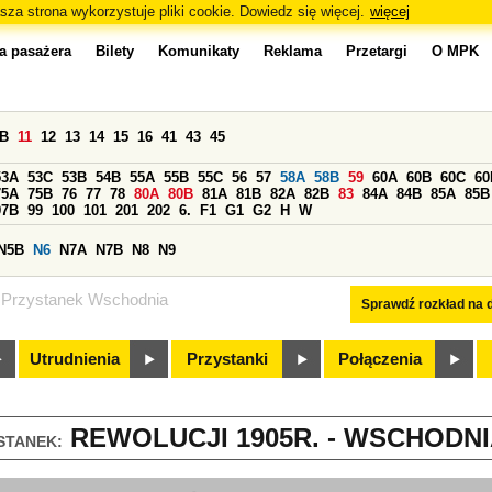
sza strona wykorzystuje pliki cookie. Dowiedz się więcej.
więcej
a pasażera
Bilety
Komunikaty
Reklama
Przetargi
O MPK
0B
11
12
13
14
15
16
41
43
45
53A
53C
53B
54B
55A
55B
55C
56
57
58A
58B
59
60A
60B
60C
60
75A
75B
76
77
78
80A
80B
81A
81B
82A
82B
83
84A
84B
85A
85B
97B
99
100
101
201
202
6.
F1
G1
G2
H
W
N5B
N6
N7A
N7B
N8
N9
Przystanek Wschodnia
Sprawdź rozkład na d
Utrudnienia
Przystanki
Połączenia
REWOLUCJI 1905R. - WSCHODNIA
STANEK: