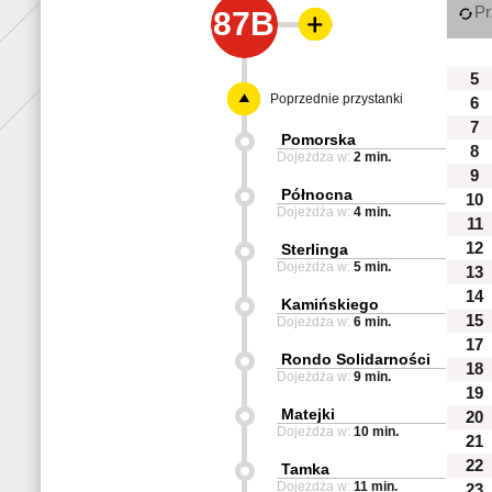
Pr
87B
5
Poprzednie przystanki
6
7
Pomorska
8
Dojeżdża w:
2 min.
9
Północna
10
Dojeżdża w:
4 min.
11
12
Sterlinga
Dojeżdża w:
5 min.
13
14
Kamińskiego
15
Dojeżdża w:
6 min.
17
Rondo Solidarności
18
Dojeżdża w:
9 min.
19
Matejki
20
Dojeżdża w:
10 min.
21
22
Tamka
Dojeżdża w:
11 min.
23