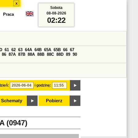
x
Sobota
08-08-2026
Praca
02:22
D
61
62
63
64A
64B
65A
65B
66
67
86
87A
87B
88A
88B
88C
88D
89
90
zień:
i godzinę:
Schematy
Pobierz
 (0947)