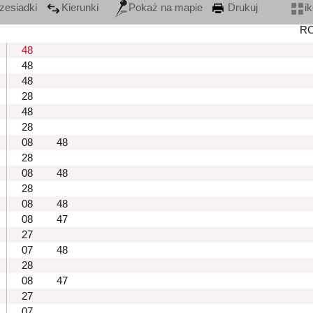
zesiadki
Kierunki
Pokaż na mapie
Drukuj
i
R
48
48
48
28
48
28
08
48
28
08
48
28
08
48
08
47
27
07
48
28
08
47
27
07