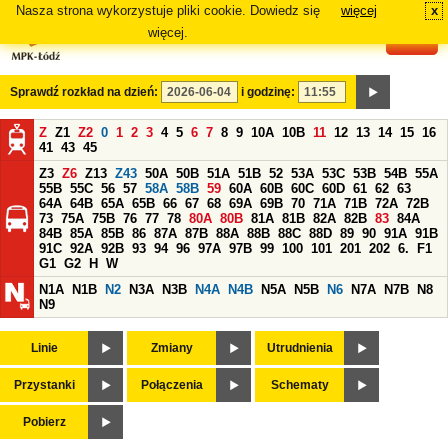
Nasza strona wykorzystuje pliki cookie. Dowiedz się
więcej
x
#
więcej.
Sprawdź rozkład na dzień:
i godzinę:
Z
Z1
Z2
0
1
2
3
4
5
6
7
8
9
10A
10B
11
12
13
14
15
16
41
43
45
Z3
Z6
Z13
Z43
50A
50B
51A
51B
52
53A
53C
53B
54B
55A
55B
55C
56
57
58A
58B
59
60A
60B
60C
60D
61
62
63
64A
64B
65A
65B
66
67
68
69A
69B
70
71A
71B
72A
72B
73
75A
75B
76
77
78
80A
80B
81A
81B
82A
82B
83
84A
84B
85A
85B
86
87A
87B
88A
88B
88C
88D
89
90
91A
91B
91C
92A
92B
93
94
96
97A
97B
99
100
101
201
202
6.
F1
G1
G2
H
W
N1A
N1B
N2
N3A
N3B
N4A
N4B
N5A
N5B
N6
N7A
N7B
N8
N9
Linie
Zmiany
Utrudnienia
Przystanki
Połączenia
Schematy
Pobierz