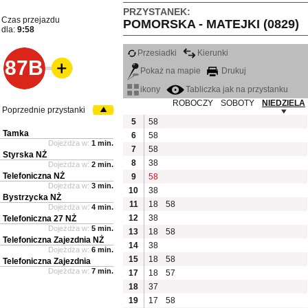
PRZYSTANEK:
Czas przejazdu
POMORSKA - MATEJKI (0829)
dla:
9:58
Przesiadki
Kierunki
87B
Pokaż na mapie
Drukuj
ikony
Tabliczka jak na przystanku
ROBOCZY
SOBOTY
NIEDZIELA
Poprzednie przystanki
5
58
Tamka
6
58
Dojeżdża w:
1 min.
7
58
Styrska NŻ
8
38
Dojeżdża w:
2 min.
Telefoniczna NŻ
9
58
Dojeżdża w:
3 min.
10
38
Bystrzycka NŻ
11
18
58
Dojeżdża w:
4 min.
12
38
Telefoniczna 27 NŻ
Dojeżdża w:
5 min.
13
18
58
Telefoniczna Zajezdnia NŻ
14
38
Dojeżdża w:
6 min.
15
18
58
Telefoniczna Zajezdnia
Dojeżdża w:
7 min.
17
18
57
18
37
19
17
58