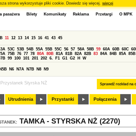
sza strona wykorzystuje pliki cookie. Dowiedz się więcej.
więcej
a pasażera
Bilety
Komunikaty
Reklama
Przetargi
O MPK
0B
11
12
13
14
15
16
41
43
45
53A
53C
53B
54B
55A
55B
55C
56
57
58A
58B
59
60A
60B
60C
60
75A
75B
76
77
78
80A
80B
81A
81B
82A
82B
83
84A
84B
85A
85B
97B
99
100
101
201
202
6.
F1
G1
G2
H
W
N5B
N6
N7A
N7B
N8
N9
Przystanek Styrska NŻ
Sprawdź rozkład na d
Utrudnienia
Przystanki
Połączenia
TAMKA - STYRSKA NŻ (2270)
STANEK: