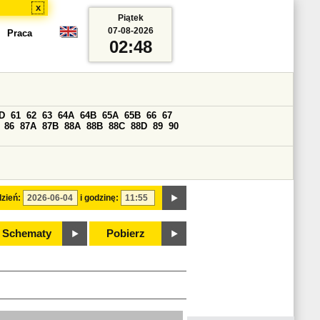
x
Piątek
07-08-2026
Praca
02:48
D
61
62
63
64A
64B
65A
65B
66
67
86
87A
87B
88A
88B
88C
88D
89
90
zień:
i godzinę:
Schematy
Pobierz