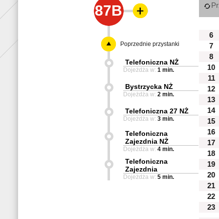
Pr
87B
6
Poprzednie przystanki
7
8
Telefoniczna NŻ
10
Dojeżdża w:
1 min.
11
Bystrzycka NŻ
12
Dojeżdża w:
2 min.
13
14
Telefoniczna 27 NŻ
Dojeżdża w:
3 min.
15
16
Telefoniczna
Zajezdnia NŻ
17
Dojeżdża w:
4 min.
18
Telefoniczna
19
Zajezdnia
20
Dojeżdża w:
5 min.
21
22
23