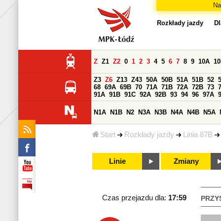
Na
Rozkłady jazdy
Dl
Z
Z1
Z2
0
1
2
3
4
5
6
7
8
9
10A
1
Z3
Z6
Z13
Z43
50A
50B
51A
51B
52
68
69A
69B
70
71A
71B
72A
72B
73
91A
91B
91C
92A
92B
93
94
96
97A
N1A
N1B
N2
N3A
N3B
N4A
N4B
N5A
Start
Rozkłady jazdy
Linia 87B
Linie
Zmiany
Czas przejazdu dla:
17:59
PRZY