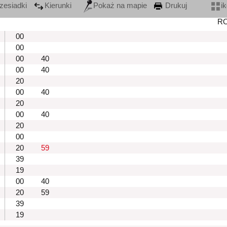
zesiadki
Kierunki
Pokaż na mapie
Drukuj
i
R
00
00
00
40
00
40
20
00
40
20
00
40
20
00
20
59
39
19
00
40
20
59
39
19