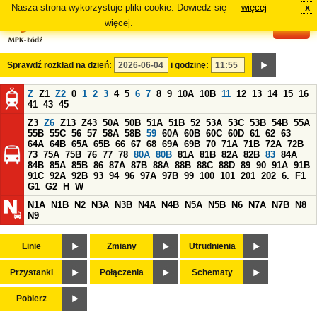
Nasza strona wykorzystuje pliki cookie. Dowiedz się
więcej
x
#
więcej.
Sprawdź rozkład na dzień:
i godzinę:
Z
Z1
Z2
0
1
2
3
4
5
6
7
8
9
10A
10B
11
12
13
14
15
16
41
43
45
Z3
Z6
Z13
Z43
50A
50B
51A
51B
52
53A
53C
53B
54B
55A
55B
55C
56
57
58A
58B
59
60A
60B
60C
60D
61
62
63
64A
64B
65A
65B
66
67
68
69A
69B
70
71A
71B
72A
72B
73
75A
75B
76
77
78
80A
80B
81A
81B
82A
82B
83
84A
84B
85A
85B
86
87A
87B
88A
88B
88C
88D
89
90
91A
91B
91C
92A
92B
93
94
96
97A
97B
99
100
101
201
202
6.
F1
G1
G2
H
W
N1A
N1B
N2
N3A
N3B
N4A
N4B
N5A
N5B
N6
N7A
N7B
N8
N9
Linie
Zmiany
Utrudnienia
Przystanki
Połączenia
Schematy
Pobierz