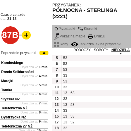
PRZYSTANEK:
PÓŁNOCNA - STERLINGA
Czas przejazdu
(2221)
dla:
21:13
Przesiadki
Kierunki
87B
Pokaż na mapie
Drukuj
ikony
Tabliczka jak na przystanku
ROBOCZY
SOBOTY
NIEDZIELA
Poprzednie przystanki
5
53
Kamińskiego
6
53
Dojeżdża w:
1 min.
7
53
Rondo Solidarności
8
33
Dojeżdża w:
4 min.
Matejki
9
53
Dojeżdża w:
5 min.
10
33
Tamka
11
13
53
Dojeżdża w:
6 min.
12
33
Styrska NŻ
Dojeżdża w:
7 min.
13
13
53
Telefoniczna NŻ
14
33
Dojeżdża w:
8 min.
15
13
53
Bystrzycka NŻ
Dojeżdża w:
9 min.
17
13
52
Telefoniczna 27 NŻ
18
32
Dojeżdża w:
10 min.